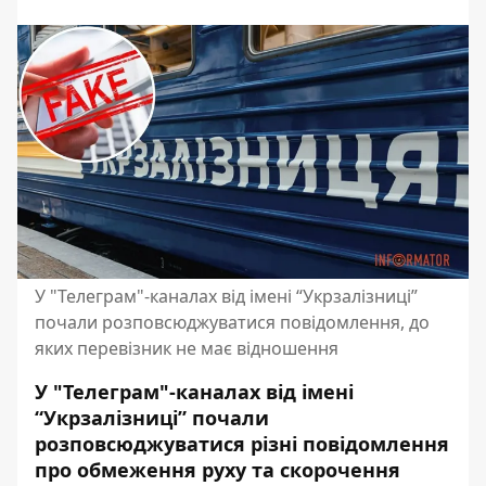
У "Телеграм"-каналах від імені “Укрзалізниці”
почали розповсюджуватися повідомлення, до
яких перевізник не має відношення
У "Телеграм"-каналах від імені
“Укрзалізниці” почали
розповсюджуватися різні повідомлення
про обмеження руху та скорочення