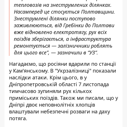
тепловозів на знеструмлених ділянках.
Насамперед це стосується Полтавщини.
Знеструмлені ділянки поступово
заживлюються, від Гребінки до Полтави
вже відновлено електротягу, рух всіх
поїздів зберігається, а інфраструктура
ремонтується — залізничники роблять
для цього все”, — зазначили в “УЗ”.
Нагадаємо, що
росіяни вдарили по станції
у Кам'янському
. В "Укрзалізниці" показали
наслідки атаки. Крім цього, в у
Дніпропетровській області 7 листопада
тимчасово зупиняли рух кількох
приміських поїздів
.
Також ми писали, що
у
Дніпрі двоє неповнолітніх хлопців
влаштували небезпечні розваги на даху
потяга
.