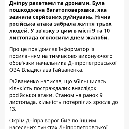
Дніпру ракетами та дронами
. Була
пошкоджена багатоповерхівка,
яка
зазнала серйозних руйнувань
. Нічна
російська атака забрала життя трьох
людей
. У зв’язку з цим в місті 9 та 10
листопада оголосили днем жалоби.
Про це повідомляє Інформатор із
посиланням на тимчасово виконуючого
обов'язки начальника Дніпропетровської
ОВА Владислава Гайваненка
.
Гайваненко написав, що збільшилась
кількість постраждалих внаслідок
російської атаки. Станом на ранок 9
листопада, кількість потерпілих зросла до
13.
Окрім Дніпра ворог бив по іншим
населених пунктах Дніпропетровської