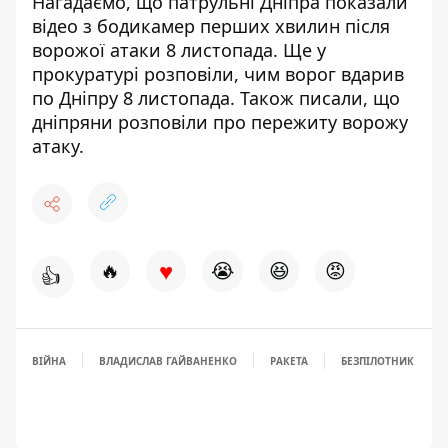
Нагадаємо, що
патрульні Дніпра показали
відео з бодикамер
перших хвилин після
ворожої атаки 8 листопада. Ще у
прокуратурі розповіли,
чим ворог вдарив
по Дніпру 8 листопада
. Також писали, що
дніпряни розповіли про пережиту ворожу
атаку
.
♥
🔥
😭
😆
😡
👍
ВІЙНА
ВЛАДИСЛАВ ГАЙВАНЕНКО
РАКЕТА
БЕЗПІЛОТНИК