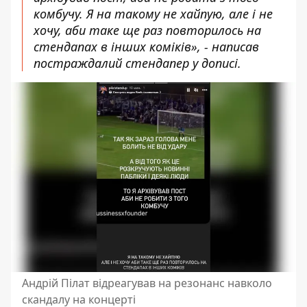
комбучу. Я на такому не хайпую, але і не
хочу, аби таке ще раз повторилось на
стендапах в інших коміків», - написав
постраждалий стендапер у дописі.
Андрій Пілат відреагував на резонанс навколо
скандалу на концерті