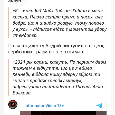
акаунті.
«Я – молодий Майк Тайсон. Кабіна в мене
крепка. Плюха летіла прямо в писок, але
добре, що я швидко реагую, тому попало
у вухо», - підписав відео з моментом удару
стендапер.
Після інциденту Андрій виступив на сцені,
серйозних травм він не отримав.
«2024 рік карми, кажуть. По першим двом
тижням є відчуття, шо це я вбила
Кеннеді, віддала нашу ядерну зброю та
зняла з продаж солодку мівіну», -
відреагувала на інцидент в Threads
Алла
Волкова.