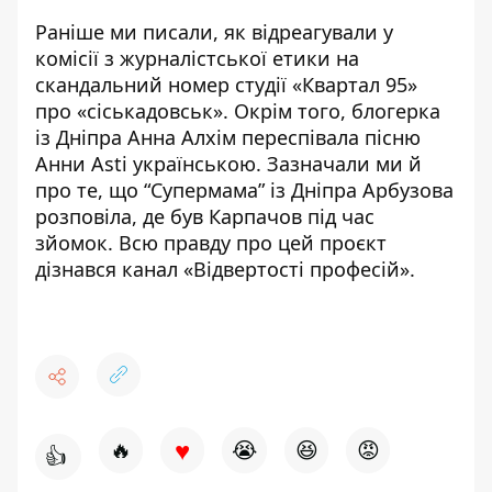
Раніше ми писали,
як відреагували у
комісії з журналістської етики
на
скандальний номер студії «Квартал 95»
про «сіськадовськ». Окрім того, блогерка
із Дніпра
Анна Алхім переспівала пісню
Анни Asti
українською. Зазначали ми й
про те, що “Супермама” із Дніпра
Арбузова
розповіла, де був Карпачов
під час
зйомок. Всю правду про цей проєкт
дізнався канал «Відвертості професій»
.
♥
🔥
😭
😆
😡
👍