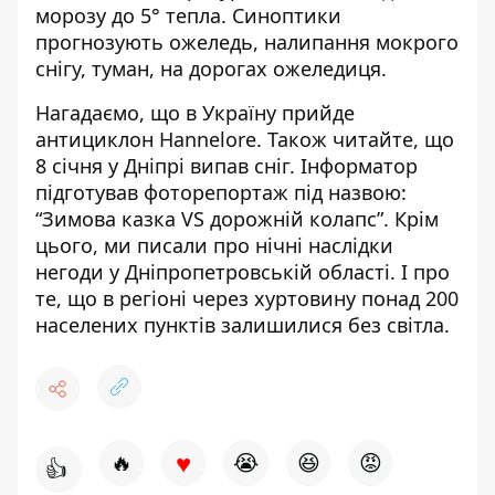
морозу до 5° тепла. Синоптики
прогнозують ожеледь, налипання мокрого
снігу, туман, на дорогах ожеледиця.
Нагадаємо, що
в Україну
прийде
антициклон Hannelore
.
Також читайте, що
8 січня у Дніпрі випав сніг. Інформатор
підготував фоторепортаж
під назвою:
“Зимова казка VS дорожній колапс”
. Крім
цього, ми писали про
нічні наслідки
негоди у Дніпропетровській області
. І про
те, що в регіоні через хуртовину
понад 200
населених пунктів залишилися без світла
.
♥
🔥
😭
😆
😡
👍