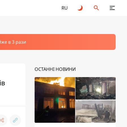
RU
йже в 3 рази
ОСТАННІ НОВИНИ
ів