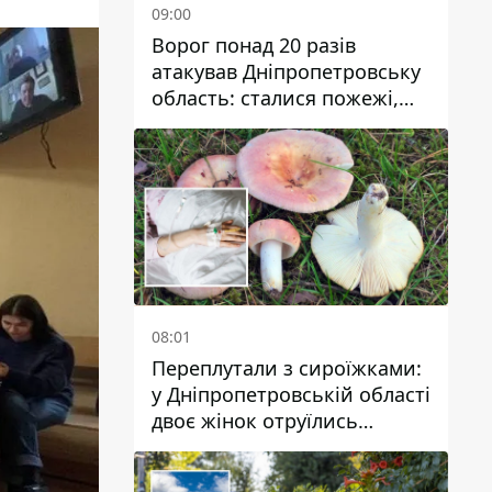
09:00
Ворог понад 20 разів
атакував Дніпропетровську
область: сталися пожежі,
постраждали будинки,
інфраструктура та авто
08:01
Переплутали з сироїжками:
у Дніпропетровській області
двоє жінок отруїлись
грибами