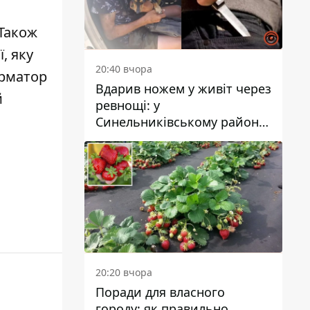
 Також
ї
, яку
20:40 вчора
орматор
Вдарив ножем у живіт через
й
ревнощі: у
Синельниківському районі
затримали 49-річного
чоловіка за вбивство
20:20 вчора
Поради для власного
городу: як правильно