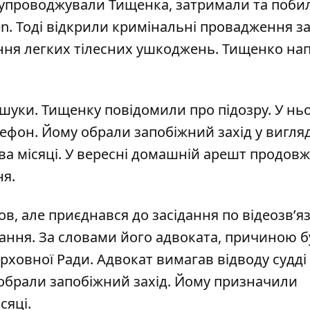
і супроводжували Тищенка,
затримали та поби
en
. Тоді відкрили кримінальні провадження
з
ння легких тілесних ушкоджень
. Тищенко на
бшуки
. Тищенку повідомили про підозру. У нь
лефон
. Йому обрали запобіжний захід у вигляд
а місяці
. У вересні домашній арешт продов
ня
.
ов, але
приєднався до засідання по відеозв’я
дання
. За словами його адвоката, причиною б
рховної Ради. Адвокат вимагав відводу судді
еобрали запобіжний захід. Йому призначили
сяці
.