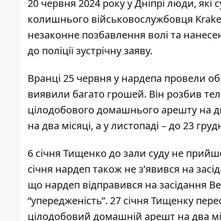
20 червня 2024 року у Дніпрі люди, як
колишнього військовослужбовця Krak
незаконне позбавлення волі та нанесе
до поліції
зустрічну заяву
.
Вранці 25 червня у нардепа
провели о
виявили багато грошей. Він
розбив те
цілодобового домашнього арешту на дв
на два місяці, а
у листопаді – до 23 груд
6 січня Тищенко до зали суду не прийш
січня нардеп
також не з’явився на засі
що нардеп відправився на засідання Ве
“упередженість”. 27 січня Тищенку пер
цілодобовий домашній арешт на два мі