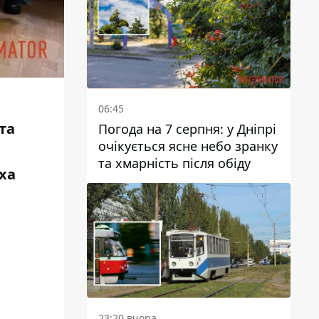
06:45
та
Погода на 7 серпня: у Дніпрі
очікується ясне небо зранку
та хмарність після обіду
ха
23:20 вчора