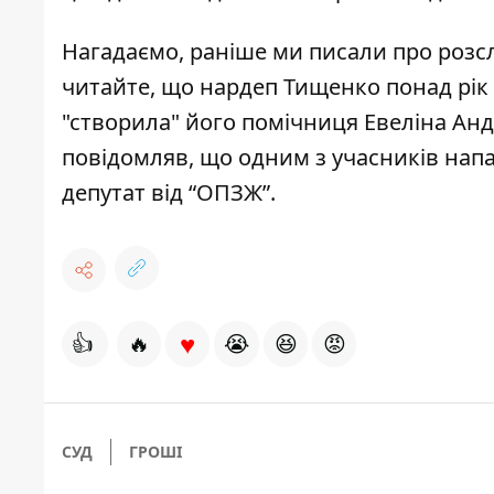
Нагадаємо, раніше ми писали про
розс
читайте, що нардеп Тищенко понад рік 
"створила" його помічниця
Евеліна Анд
повідомляв, що одним з учасників напа
депутат від “ОПЗЖ”
.
♥
👍
🔥
😭
😆
😡
СУД
ГРОШІ