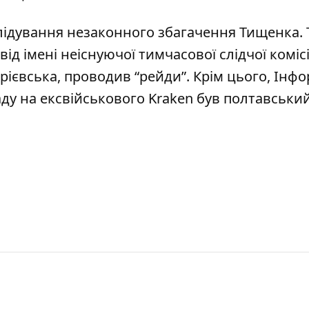
лідування незаконного збагачення Тищенка
.
від імені
неіснуючої тимчасової слідчої комісі
рієвська
, проводив “рейди”. Крім цього, Інф
ду на ексвійськового Kraken був
полтавськи