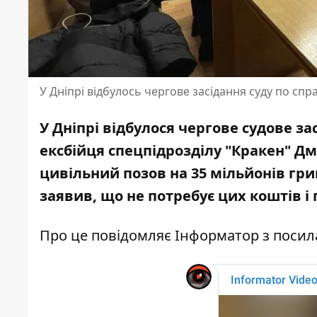
У Дніпрі відбулось чергове засідання суду по спр
У Дніпрі відбулося чергове судове з
ексбійця спецпідрозділу "Кракен" Д
цивільний позов на 35 мільйонів гр
заявив, що не потребує цих коштів і 
Про це повідомляє Інформатор з поси