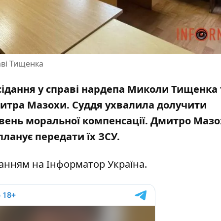
аві Тищенка
асідання у справі нардепа Миколи Тищенка 
митра Мазохи. Суддя ухвалила долучити
ивень моральної компенсації. Дмитро Мазо
планує передати їх ЗСУ.
ланням на
Інформатор Україна
.