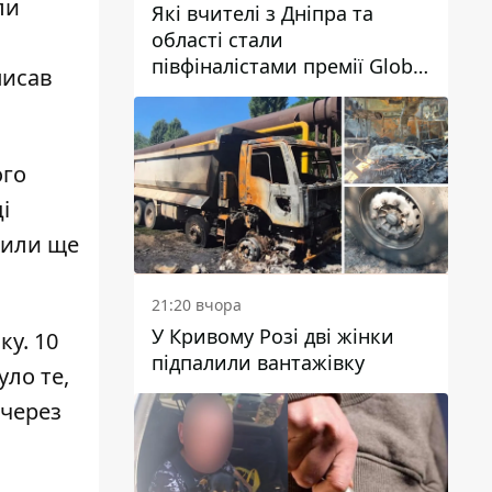
ли
Які вчителі з Дніпра та
області стали
а
півфіналістами премії Global
писав
Teacher Prize Ukraine 2026
ого
і
жили ще
21:20 вчора
У Кривому Розі дві жінки
зку
. 10
підпалили вантажівку
уло те,
 через