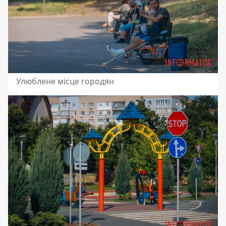
Улюблене місце городян