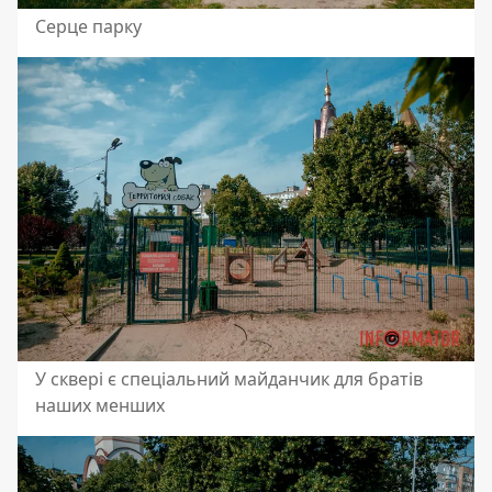
Серце парку
У сквері є спеціальний майданчик для братів
наших менших