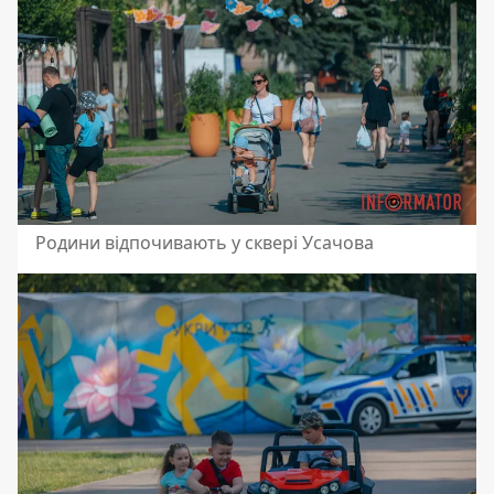
Родини відпочивають у сквері Усачова