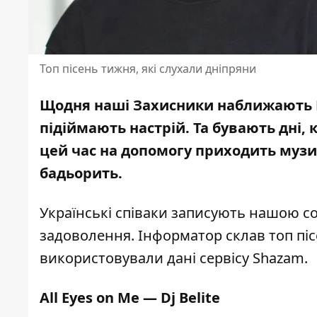
Топ пісень тижня, які слухали дніпряни
Щодня наші Захисники наближають П
підіймають настрій. Та бувають дні,
цей час на допомогу приходить музика
бадьорить.
Українські співаки записують нашою сол
задоволення.
Інформатор
склав топ піс
використовували дані сервісу
Shazam
.
All Eyes on Me — Dj Belite