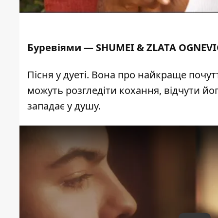
Буревіями — SHUMEI & ZLATA OGNEV
Пісня у дуеті. Вона про найкраще почут
можуть розгледіти кохання, відчути йо
западає у душу.