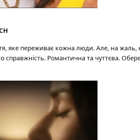
ICH
тя, яке переживає кожна люди. Але, на жаль, 
го справжність. Романтична та чуттєва. Обер