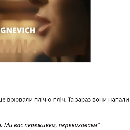
іше воювали пліч-о-пліч. Та зараз вони напали
. Ми вас переживем, перевиховаєм”