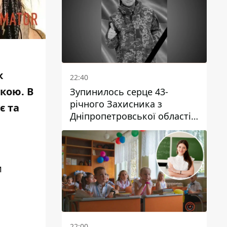
к
22:40
кою. В
Зупинилось серце 43-
річного Захисника з
є та
Дніпропетровської області
Євгена Зінченка
и
22:00