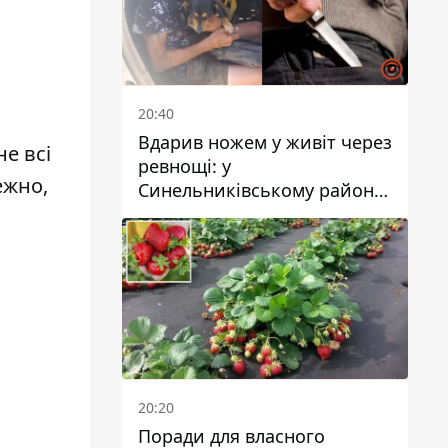
20:40
Вдарив ножем у живіт через
не всі
ревнощі: у
ежно,
Синельниківському районі
затримали 49-річного
чоловіка за вбивство
20:20
Поради для власного