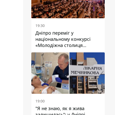
19:30
Дніпро переміг у
національному конкурсі
«Молодіжна столиця
України – 2026»
19:00
"Я не знаю, як я жива
залишилась": у Дніпрі