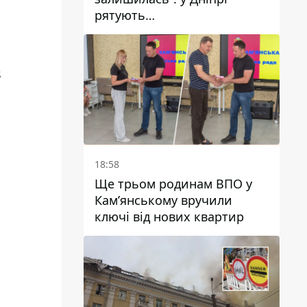
рятують
військовослужбовицю та
мати чотирьох дітей, яку
поранив КАБ
s
18:58
Ще трьом родинам ВПО у
Кам’янському вручили
ключі від нових квартир