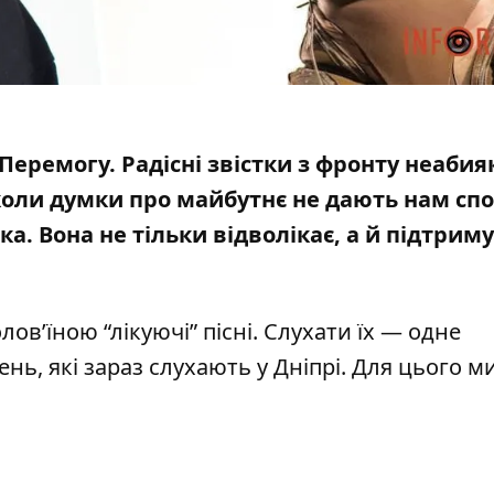
еремогу. Радісні
звістки з фронту
неабия
 коли думки про майбутнє не дають нам спо
. Вона не тільки відволікає, а й підтриму
ов’їною “лікуючі” пісні. Слухати їх — одне
ень, які зараз слухають у Дніпрі. Для цього м