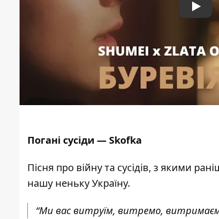
Play
Погані сусіди — Skofka
Пісня про війну та сусідів, з якими ран
нашу неньку Україну.
“Ми вас витруїм, витремо, витримаєм