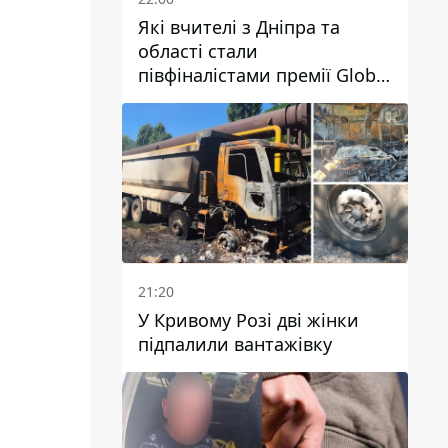
Які вчителі з Дніпра та
області стали
півфіналістами премії Global
Teacher Prize Ukraine 2026
21:20
У Кривому Розі дві жінки
підпалили вантажівку