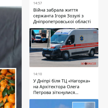
14:57
Війна забрала життя
сержанта Ігоря Зозулі з
Дніпропетровської області
14:10
У Дніпрі біля ТЦ «Нагорка»
на Архітектора Олега
Петрова зіткнулися
«швидка» та Toyota: трамваї
№5 затримуються