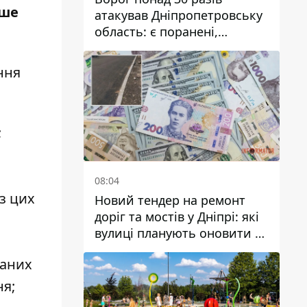
іше
атакував Дніпропетровську
область: є поранені,
пошкоджені ліцей, будинки
та підприємства
ння
;
08:04
з цих
Новий тендер на ремонт
доріг та мостів у Дніпрі: які
вулиці планують оновити та
скільки десятків мільйонів
наних
гривень на це хочуть
витратити
ня;