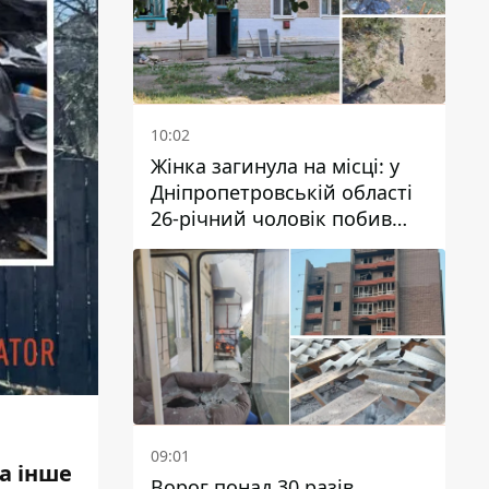
10:02
Жінка загинула на місці: у
Дніпропетровській області
26-річний чоловік побив
трьох людей металевим
предметом
09:01
а інше
Ворог понад 30 разів