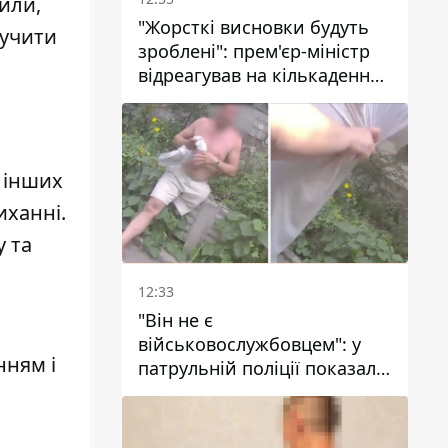
или,
"Жорсткі висновки будуть
лучити
зроблені": прем'єр-міністр
відреагував на кількаденну
відсутність води у Марганці
 інших
иханні.
у та
12:33
"Він не є
військовослужбовцем": у
нням і
патрульній поліції показали
відео конфлікту з чоловіком
без ноги на проспекті Поля
у Дніпрі