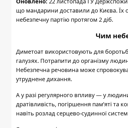
Оновлено:
22 листопада
ГУ Держспож
що мандарини доставили до Києва. Їх
небезпечну партію протягом 2 діб.
Чим неб
Диметоат використовують для боротьби
галузях. Потрапити до організму людин
Небезпечна речовина може спровокувати
утруднене дихання.
А у разі регулярного впливу — у людин
дратівливість, погіршення пам’яті та к
навіть розлад серцево-судинної систем