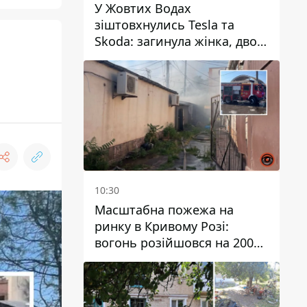
У Жовтих Водах
зіштовхнулись Tesla та
Skoda: загинула жінка, двоє
людей постраждали
10:30
Масштабна пожежа на
ринку в Кривому Розі:
вогонь розійшовся на 200
квадратних метрів