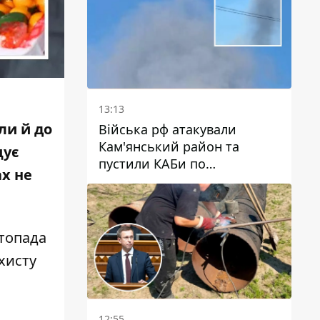
13:13
ли й до
Війська рф атакували
Кам'янський район та
щує
пустили КАБи по
ах не
Павлограду: постраждав
чоловік, в небо здіймається
стовп диму
стопада
хисту
12:55