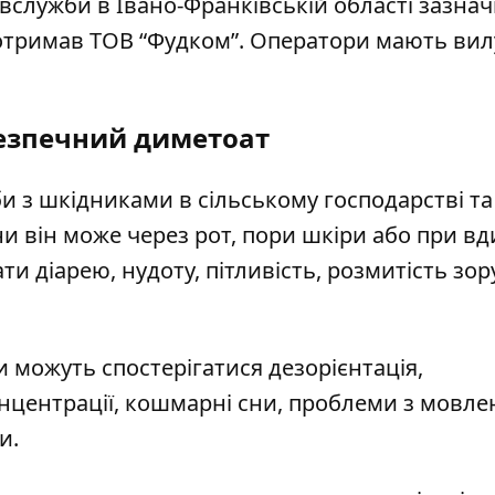
ивслужби
в Івано-Франківській області зазнач
 отримав ТОВ “Фудком”. Оператори мають ви
езпечний диметоат
 з шкідниками в сільському господарстві та
и він може через рот, пори шкіри або при вд
 діарею, нудоту, пітливість, розмитість зор
и можуть спостерігатися дезорієнтація,
онцентрації, кошмарні сни, проблеми з мовле
и.