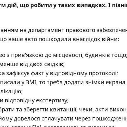
тм дій,
що робити у таких випадках
. І пізн
анням на департамент правового забезпече
кщо ваше авто пошкодили внаслідок війни:
ео з прив’язкою до місцевості, будинків тощо
енше від двох свідків;
а зафіксує факт у відповідному протоколі;
сали у ЗМІ, то треба додати знімки екрана 
лікацію;
 відповідну експертизу;
рати та зберегти квитанції, чеки, акти вико
і йому довелося сплачувати через пошкоджен