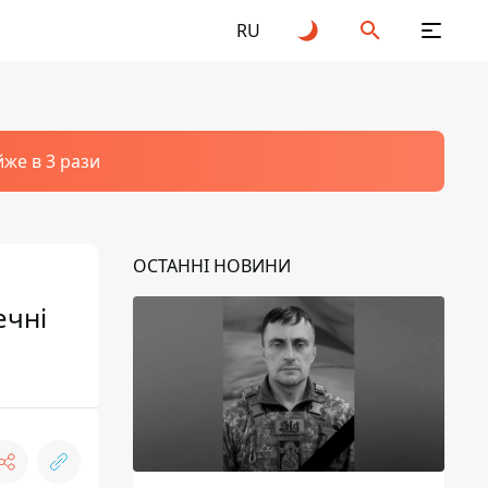
RU
йже в 3 рази
ОСТАННІ НОВИНИ
ечні