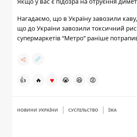
Якщо у вас є підозра на отруєння диме
Нагадаємо, що
в Україну завозили каву
що до України
завозили токсичний рис з
супермаркетів “Метро” раніше
потрапив
♥
👍
🔥
😭
😆
😡
НОВИНИ УКРАЇНИ
СУСПІЛЬСТВО
ЇЖА