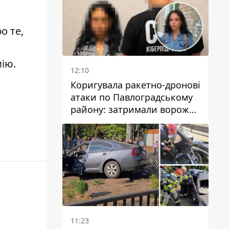
о те,
мію
.
12:10
Коригувала ракетно-дронові
атаки по Павлоградському
району: затримали ворожу
агентку
11:23