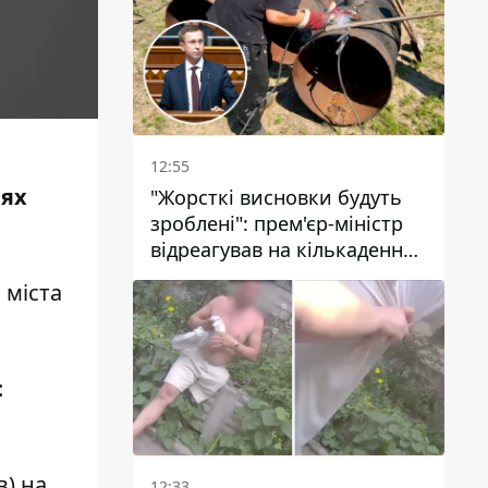
стовп диму
12:55
лях
"Жорсткі висновки будуть
зроблені": прем'єр-міністр
відреагував на кількаденну
відсутність води у Марганці
 міста
:
в) на
12:33