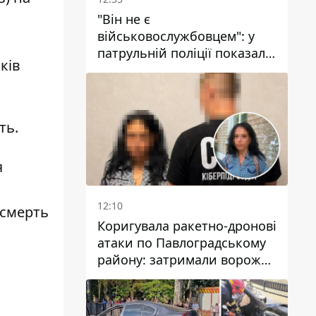
"Він не є
військовослужбовцем": у
патрульній поліції показали
ків
відео конфлікту з чоловіком
без ноги на проспекті Поля
у Дніпрі
ть.
я
12:10
смерть
Коригувала ракетно-дронові
атаки по Павлоградському
району: затримали ворожу
агентку