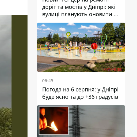
доріг та мостів у Дніпрі: які
вулиці планують оновити та
скільки десятків мільйонів
гривень на це хочуть
витратити
06:45
Погода на 6 серпня: у Дніпрі
буде ясно та до +36 градусів