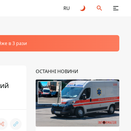
RU
йже в 3 рази
ОСТАННІ НОВИНИ
кий