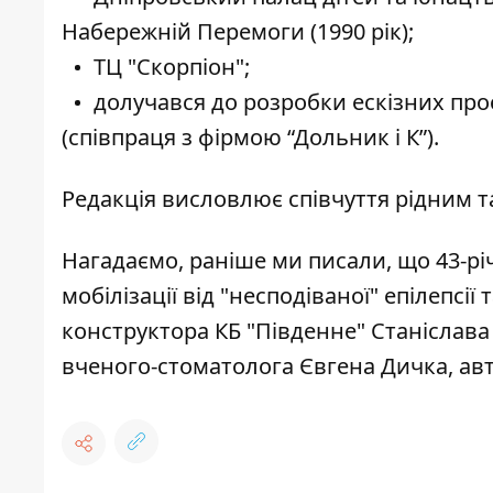
Набережній Перемоги (1990 рік);
ТЦ "Скорпіон";
долучався до розробки ескізних проє
(співпраця з фірмою “Дольник і К”).
Редакція висловлює співчуття рідним т
Нагадаємо, раніше ми писали, що
43-рі
мобілізації від "несподіваної" епілепсії
конструктора КБ "Південне" Станіслава
вченого-стоматолога Євгена Дичка, ав