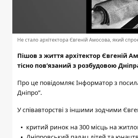
Не стало архітектора Євгеній Амосова, який спроєк
Пішов з життя архітектор Євгеній Ам
тісно пов’язаний з розбудовою Дніпр
Про це повідомляє Інформатор з поси
Дніпро”
.
У співавторстві з іншими зодчими Євген
критий ринок на 300 місць на житлов
Дніпровський палац дітей та юнацтва