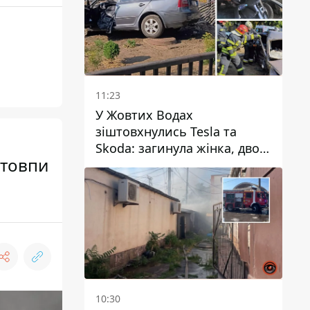
11:23
У Жовтих Водах
зіштовхнулись Tesla та
Skoda: загинула жінка, двоє
стовпи
людей постраждали
10:30