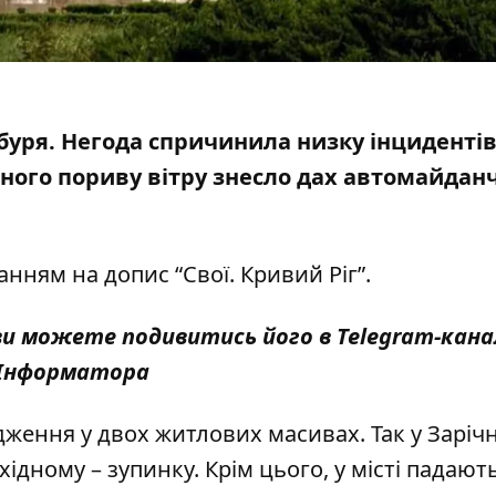
 буря. Негода спричинила низку інцидентів
ьного пориву вітру знесло дах автомайдан
ланням на допис
“Свої. Кривий Ріг”
.
 ви можете подивитись його в
Telegram-кана
Інформатора
ження у двох житлових масивах. Так у Заріч
Східному – зупинку. Крім цього, у місті падают