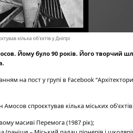
тував кілька об'єктів у Дніпрі
осов. Йому було 90 років. Його творчий ш
а.
ланням на
пост у групі в Facebook “Архітектори
 Амосов спроєктував кілька міських об'єктів
ому масиві Перемога (1987 рік);
 (раніше – Міський палац піонерів і школярі