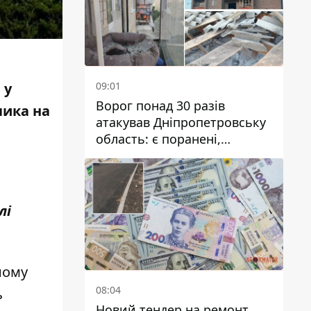
09:01
 у
Ворог понад 30 разів
чика на
атакував Дніпропетровську
область: є поранені,
пошкоджені ліцей, будинки
та підприємства
лі
ному
08:04
ь
Новий тендер на ремонт