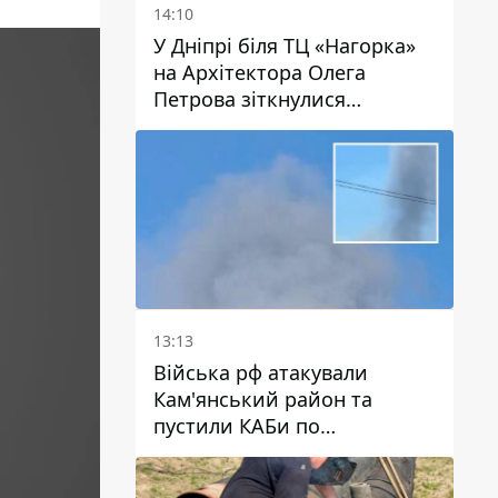
14:10
У Дніпрі біля ТЦ «Нагорка»
на Архітектора Олега
Петрова зіткнулися
«швидка» та Toyota: трамваї
№5 затримуються
13:13
Війська рф атакували
Кам'янський район та
пустили КАБи по
Павлограду: постраждав
чоловік, в небо здіймається