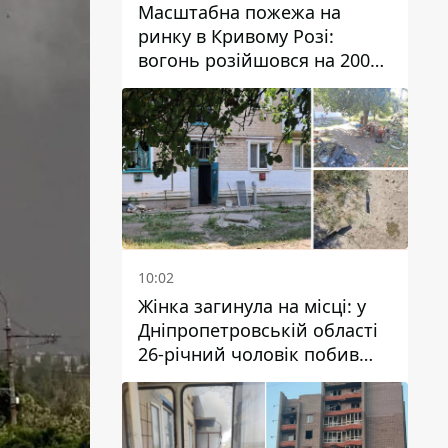
Масштабна пожежа на
ринку в Кривому Розі:
вогонь розійшовся на 200
квадратних метрів
10:02
Жінка загинула на місці: у
Дніпропетровській області
26-річний чоловік побив
трьох людей металевим
предметом