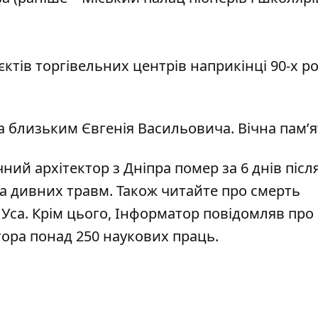
ктів торгівельних центрів наприкінці 90-х ро
а близьким Євгенія Васильовича. Вічна пам’я
чний архітектор з Дніпра помер за 6 днів післ
 та дивних травм
. Також читайте про
смерть
 Уса
. Крім цього, Інформатор повідомляв про
тора понад 250 наукових праць
.