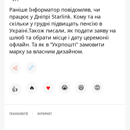
Раніше Інформатор повідомляв,
чи
працює у Дніпрі Starlink
. Кому та
на
скільки у грудні підвищать пенсію в
Україні
.Також писали, як
подати заяву на
шлюб
та обрати місце і дату церемонії
офлайн. Та як в “Укрпошті”
замовити
марку за власним дизайном
.
♥
🔥
😭
😆
😡
👍
ТЕХНОЛОГІЇ
ІНТЕРНЕТ