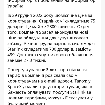
Інформатор із посиланням на
Інформатор
Україна
.
Із 29 грудня 2022 року щомісячна ціна за
користування “Старлінком” складатиме 75
доларів. Це майже 2800 гривень. Окрім
того, компанія SpaceX анонсувала нові
ціни за обладнання для супутникового
зв’язку. У кінці грудня вартість систем для
Starlink складатиме 700 доларів, замість
499. Доставка супутникового обладнання
займає 2 - 3 тижні.
Попереджувальний лист про підняття
тарифів компанія розіслала своїм
користувачам на e-mail адреси. Також у
SpaceX додали, що усі користувачі, які не
бажають оплачувати послуги Starlink за
новими тарифами, можуть її скасувати у
будь-який момент.