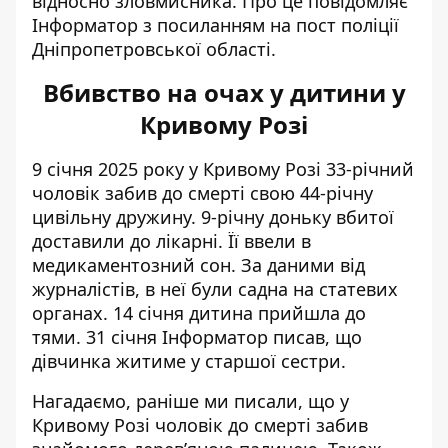
відносно зловмисника. Про це повідомляє
Інформатор з посиланням на
пост поліції
Дніпропетровської області
.
Вбивство на очах у дитини у
Кривому Розі
9 січня 2025 року у Кривому Розі
33-річний
чоловік забив до смерті свою 44-річну
цивільну дружину.
9-річну доньку вбитої
доставили до лікарні. Її ввели в
медикаментозний сон. За даними від
журналістів, в неї були
садна на статевих
органах
. 14 січня
дитина прийшла до
тями
. 31 січня Інформатор писав, що
дівчинка
житиме у старшої сестри
.
Нагадаємо, раніше ми писали, що
у
Кривому Розі чоловік до смерті забив