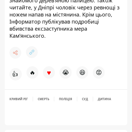
знайомого дерев’яною палицею
. Також
читайте, у Дніпрі чоловік
через ревнощі з
ножем напав на містянина
. Крім цього,
Інформатор публікував подробиці
вбивства ексзаступника мера
Кам’янського
.
♥
🔥
😭
😆
😡
👍
КРИВИЙ РІГ
СМЕРТЬ
ПОЛІЦІЯ
СУД
ДИТИНА