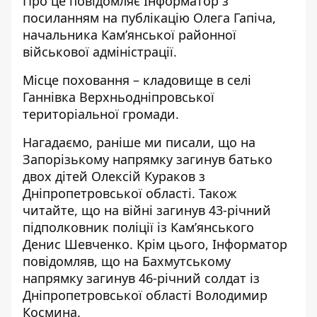
Про це повідомляє Інформатор з
посиланням на
публікацію Олега Гапіча,
начальника Кам’янської районної
військової адміністрації
.
Місце поховання – кладовище в селі
Ганнівка Верхньодніпровської
територіальної громади.
Нагадаємо, раніше ми писали, що на
Запорізькому напрямку
загинув батько
двох дітей
Олексій Кураков з
Дніпропетровської області. Також
читайте, що на війні
загинув 43-річний
підполковник поліції
із Кам’янського
Денис Шевченко. Крім цього, Інформатор
повідомляв, що на Бахмутському
напрямку
загинув 46-річний солдат
із
Дніпропетровської області Володимир
Космина.