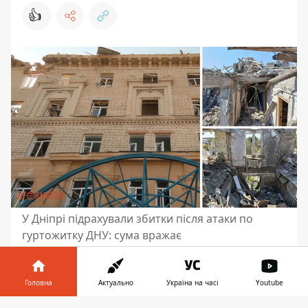
👍
У Дніпрі підрахували збитки після атаки по
гуртожитку ДНУ: сума вражає
У Дніпрі попередньо оцінили вартість
відновлення гуртожитку №1 ДНУ імені
Головна
Актуально
Україна на часі
Youtube
Олеся Гончара, який постраждав від