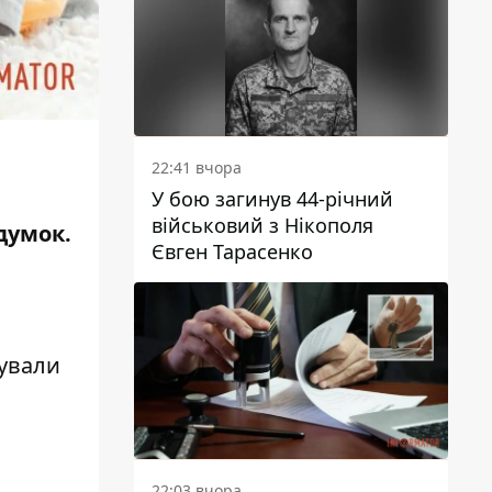
22:41 вчора
У бою загинув 44-річний
військовий з Нікополя
 думок.
Євген Тарасенко
ували
22:03 вчора