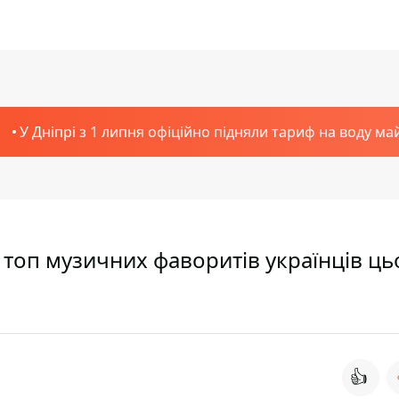
У Дніпрі з 1 липня офіційно підняли тариф на воду ма
JJ: топ музичних фаворитів українців ць
👍