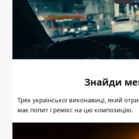
Play
Знайди мен
Трек української виконавиці, який отрим
має попит і ремікс на цю композицію.