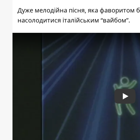
Дуже мелодійна пісня, яка фаворитом б
насолодитися італійським “вайбом”.
Play