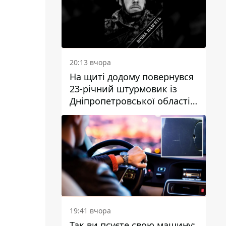
20:13 вчора
На щиті додому повернувся
23-річний штурмовик із
Дніпропетровської області
Богдан Бескровний
19:41 вчора
Так ви псуєте свою машину: