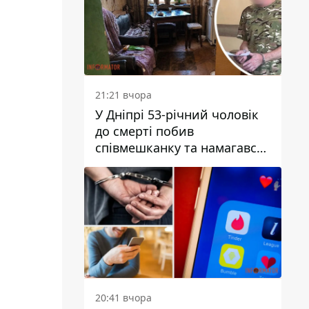
21:21 вчора
У Дніпрі 53-річний чоловік
до смерті побив
співмешканку та намагався
приховати злочин: деталі
20:41 вчора