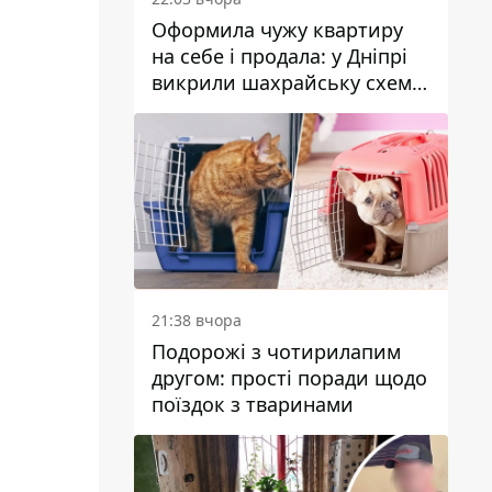
Оформила чужу квартиру
на себе і продала: у Дніпрі
викрили шахрайську схему
з нерухомістю
21:38 вчора
Подорожі з чотирилапим
другом: прості поради щодо
поїздок з тваринами