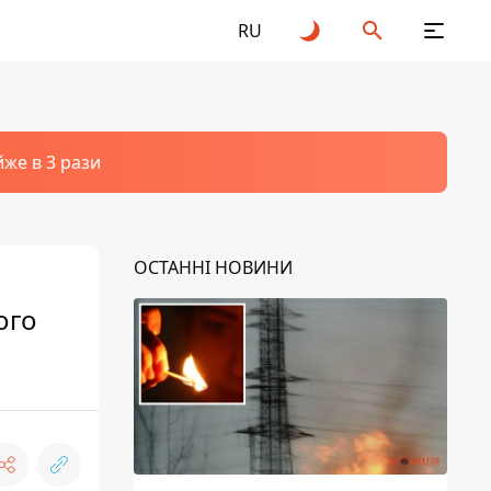
RU
йже в 3 рази
ОСТАННІ НОВИНИ
ого