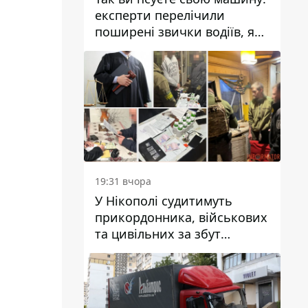
експерти перелічили
поширені звички водіїв, які
насправді шкодять
автомобілю
19:31 вчора
У Нікополі судитимуть
прикордонника, військових
та цивільних за збут
психотропів