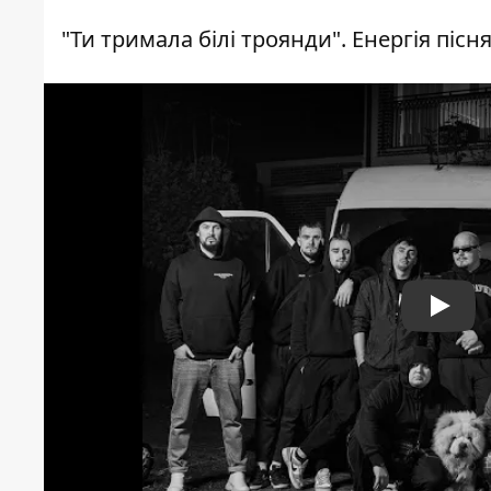
"Ти тримала білі троянди". Енергія пісн
Play