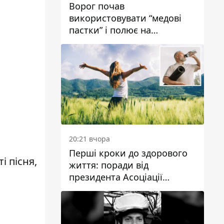
Ворог почав
використовувати “медові
пастки” і полює на
українських військових
20:21 вчора
Перші кроки до здорового
і пісня,
життя: поради від
президента Асоціації
дієтологів України