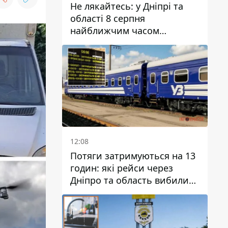
Не лякайтесь: у Дніпрі та
області 8 серпня
найближчим часом
очікується гроза
12:08
Потяги затримуються на 13
годин: які рейси через
Дніпро та область вибилися
з графіка