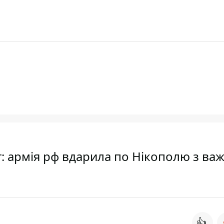
т: армія рф вдарила по Нікополю з важ
👍