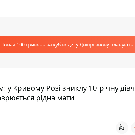
Понад 100 гривень за куб води: у Дніпрі знову планують
ом: у Кривому Розі зниклу 10-річну дів
озрюється рідна мати
👍