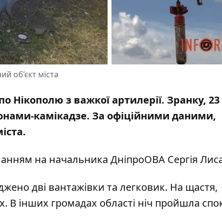
ий об’єкт міста
по Нікополю з важкої артилерії. Зранку, 23
ронами-камікадзе. За офіційними даними,
міста.
иланням на
начальника ДніпроОВА Сергія Лис
жено дві вантажівки та легковик. На щастя,
. В інших громадах області ніч пройшла спо