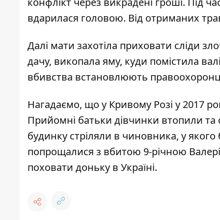
конфлікт через викрадені гроші. Під ча
вдарилася головою. Від отриманих тра
Далі мати захотіла приховати сліди злоч
дачу, викопала яму, куди помістила валі
вбивства встановлюють правоохоронц
Нагадаємо, що у Кривому Розі у 2017 ро
Прийомні
батьки дівчинки втопили та с
будинку стріляли в чиновника
, у яког
попрощалися з вбитою 9-річною Валер
поховати доньку в Україні.