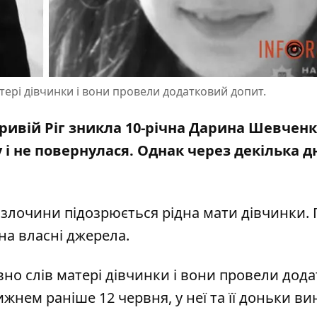
тері дівчинки і вони провели додатковий допит.
 Кривій Ріг зникла 10-річна Дарина Шевчен
у
і не повернулася. Однак через декілька д
 У злочини підозрюється рідна мати дівчинки.
на власні джерела.
но слів матері дівчинки і вони провели дод
жнем раніше 12 червня, у неї та її доньки ви