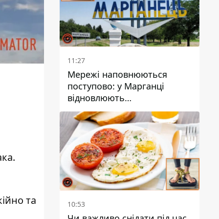
11:27
Мережі наповнюються
поступово: у Марганці
відновлюють
водопостачання
ака
.
кійно та
10:53
Чи важливо снідати під час