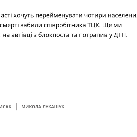
ласті
хочуть перейменувати чотири населени
 смерті забили співробітника ТЦК
. Ще ми
к на автівці з блокпоста та потрапив у ДТП
.
ЛИСАК
МИКОЛА ЛУКАШУК