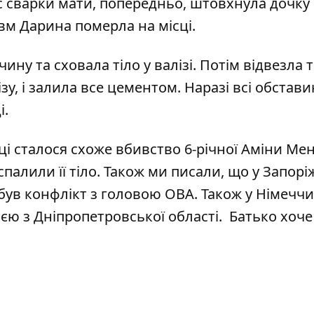
с сварки мати, попередньо, штовхнула дочку і
вм Дарина померла на місці.
ину та сховала тіло у валізі. Потім відвезла 
зу, і залила все цементом. Наразі всі обстав
і.
ці сталося схоже вбивство 6-річної Аміни Мен
палили її тіло
. Також ми писали, що у Запорі
о був конфлікт з головою ОВА. Також у Німеччи
ією
з Дніпропетровської області. Батько хоче