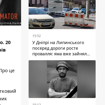
15:52
ко.
20
У Дніпрі на Липинського
посеред дороги росте
нів
провалля: яма вже зайняла
смугу руху
 Про це
атковий
ник
15:12