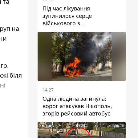
 та
Під час лікування
зупинилося серце
військового з
труп на
Дніпропетровської області
Ростислава Лупашка
ини
го.
жжі
біля
ні
14:27
Одна людина загинула:
ворог атакував Нікополь,
згорів рейсовий автобус