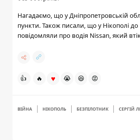
Нагадаємо, що у Дніпропетровській об
пункти
. Також писали, що у Нікополі
до
повідомляли про водія Nissan, який
вті
♥
👍
🔥
😭
😆
😡
ВІЙНА
НІКОПОЛЬ
БЕЗПІЛОТНИК
СЕРГІЙ 