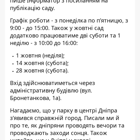
пише Інформатор
з посиланням на
публікацію саду
.
Графік роботи - з понеділка по п’ятницю, з
9:00 - до 15:00. Також у жовтні сад
додатково працюватиме дві суботи та 1
неділю - з 10:00 до 16:00:
1 жовтня (неділя);
14 жовтня (субота);
28 жовтня (субота).
Вхід здійснюватиметься через
адміністративну будівлю (вул.
Бронетанкова, 1а).
Нагадаємо, що у парку в центрі Дніпра
з’явився справжній город
. Писали ми й
про те,
як дніпряни проводять вечори
та
проводжають заходи сонця. Також