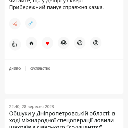
читайте, що у Дніпрі
у сквері
Прибережний панує справжня казка
.
♥
🔥
😭
😆
😡
👍
ДНІПРО
СУСПІЛЬСТВО
22:40, 28 вересня 2023
Обшуки у Дніпропетровській області: в
ході міжнародної спецоперації ловили
шахраїв з київського “коллцентру”