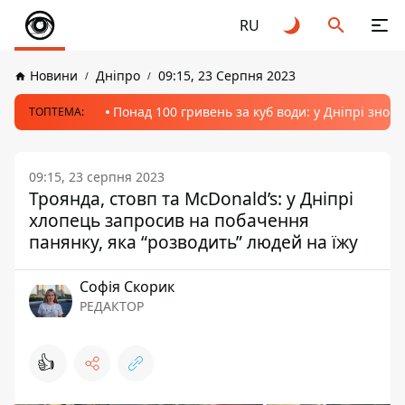
RU
Новини
Дніпро
09:15, 23 Серпня 2023
Понад 100 гривень за куб води: у Дніпрі знов
ТОПТЕМА:
09:15, 23 серпня 2023
Троянда, стовп та McDonald’s: у Дніпрі
хлопець запросив на побачення
панянку, яка “розводить” людей на їжу
Софія Скорик
РЕДАКТОР
👍