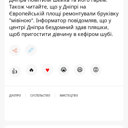
Також читайте, що у Дніпрі на
Європейській площі
ремонтували бруківку
"мівіною"
.
Інформатор повідомляв, що у
центрі Дніпра бездомний здав пляшки,
щоб пригостити дівчину в кефіром шубі
.
♥
🔥
😭
😆
😡
👍
ДНІПРО
СУСПІЛЬСТВО
МИСТЕЦТВО