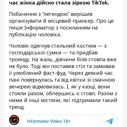
час
жінка дійсно стала зіркою
TikTok
.
Побачення з “легендою” вирішив
організувати й місцевий пранкер.
Про це
пише Інформатор
з посиланням на
публікацію чоловіка
.
Чоловік одягнув стильний костюм — з
господарської сумки — та придбав
троянду. На жаль, дівчини біля стовпа вже
не було. Тоді він поставив стіл та замовив
її улюблений фаст-фуд.
Через деякий час
пані повернулась та від квітки зі смачною
вечерею
відмовилась. І, як у казці, вони
стояли разом, обпершись о стовп. Разом з
ними й інші містяни, які підтримали такий
тренд.