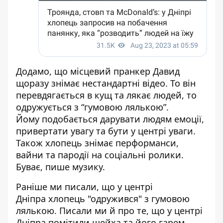
Додамо, що місцевий пранкер Давид
щоразу знімає нестандартні відео. То він
перевдягається в кущ
та лякає людей, то
одружується з “гумовою лялькою”.
Йому подобається дарувати людям емоції,
привертати увагу та бути у центрі уваги.
Також хлопець знімає перформанси,
вайни та пародії на соціальні ролики.
Буває, пише музику.
Раніше ми писали, що у центрі
Дніпра
хлопець "одружився" з гумовою
лялькою
. Писали ми й про те, що
у центрі
Дніпра помітили шейха
та його гарем.