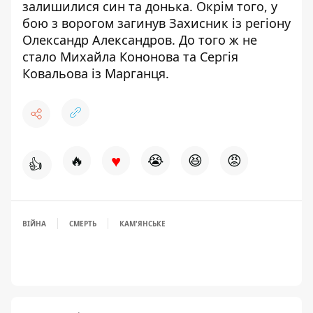
залишилися син та донька. Окрім того,
у
бою з ворогом загинув Захисник
із регіону
Олександр Александров. До того ж
не
стало Михайла Кононова та Сергія
Ковальова
із Марганця.
♥
🔥
😭
😆
😡
👍
ВІЙНА
СМЕРТЬ
КАМ'ЯНСЬКЕ