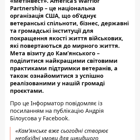
«Метінвест». America’s Warrior
Partnership – це національна
організація США, що об’єднує
ветеранські спільноти, бізнес, державні
та громадські інституції для
покращення якості життя військових,
які повертаються до мирного життя.
Мета візиту до Кам’янського –
поділитися найкращими світовими
практиками підтримки ветеранів, а
також ознайомитися з успішно
реалізованими у нашій громаді
проєктами.
Про це Інформатор повідомляє із
посиланням на
публікацію Андрія
Білоусова у Facebook
.
«Кам’янське вже сьогодні створює
необхідні умови для швидшого