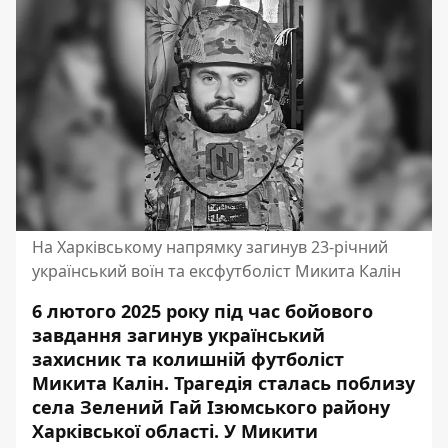
На Харківському напрямку загинув 23-річний
український воїн та ексфутболіст Микита Калін
6 лютого 2025 року під час бойового
завдання загинув український
захисник та колишній футболіст
Микита Калін. Трагедія сталась поблизу
села Зелений Гай Ізюмського району
Харківської області. У Микити