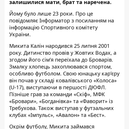
залишилися мати, брат та наречена.
Йому було лише 23 роки. Про це
повідомляє Інформатор з посиланням на
інформацію Спортивного комітету
України
.
Микита Калін народився 25 липня 2001
року. Дитинство провів у Жовтих Водах, а
згодом його сім’я переїхала до Броварів.
Змалку хлопець захоплювався спортом,
особливо футболом. Свою юнацьку кар’єру
він почав у складі ковалівського «Колоса»
(U-17), виступаючи в першості ДЮФЛ.
Пізніше грав за команди «Скіф», МФК
«Бровари», «Богданівка» та «Фаворит» із
Требухова. Також виступав у футзальних
клубах «Імпульс», «Авалон» та «Бест».
Окрім футболу, Микита займався