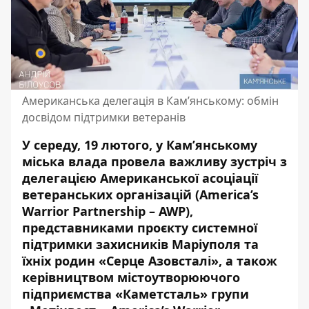
Американська делегація в Камʼянському: обмін
досвідом підтримки ветеранів
У середу, 19 лютого, у Кам’янському
міська влада провела важливу зустріч з
делегацією Американської асоціації
ветеранських організацій (America’s
Warrior Partnership – AWP),
представниками проєкту системної
підтримки захисників Маріуполя та
їхніх родин «Серце Азовсталі», а також
керівництвом містоутворюючого
підприємства «Каметсталь» групи