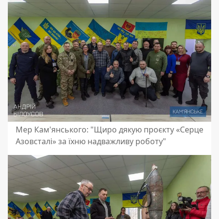
Мер Кам'янського: "Щиро дякую проєкту «Серце
Азовсталі» за їхню надважливу роботу"