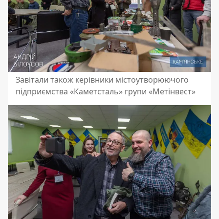
Завітали також керівники містоутворюючого
підприємства «Каметсталь» групи «Метінвест»