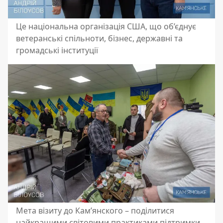
Це національна організація США, що об’єднує
ветеранські спільноти, бізнес, державні та
громадські інституції
Мета візиту до Кам’янского – поділитися
найкращими світовими практиками підтримки