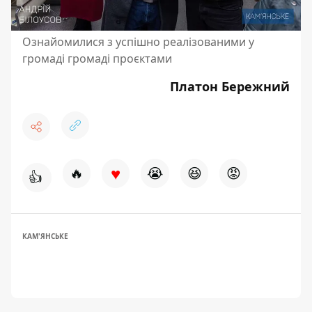
Ознайомилися з успішно реалізованими у
громаді громаді проєктами
Платон Бережний
♥
🔥
😭
😆
😡
👍
КАМ'ЯНСЬКЕ