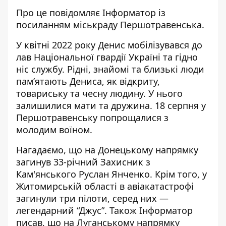
Про це повідомляє Інформатор із
посиланням
міськраду Першотравенська
.
У квітні 2022 року Денис мобілізувався до
лав Національної гвардії Україні та гідно
ніс службу. Рідні, знайомі та близькі люди
пам’ятають Дениса, як відкриту,
товариську та чесну людину. У нього
залишилися мати та дружина. 18 серпня у
Першотравенську попрощалися з
молодим воїном.
Нагадаємо, що на Донецькому напрямку
загинув 33-річний Захисник з
Кам'янського Руслан Янченко
. Крім того, у
Житомирській області
в авіакатастрофі
загинули три пілоти
, серед них —
легендарний “Джус”. Також Інформатор
писав, що на Луганському напрямку