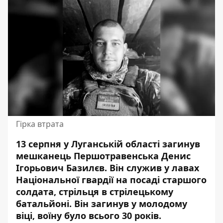
Гірка втрата
13 серпня у Луганській області загинув
мешканець Першотравенська Денис
Ігорьович Базилєв.
Він служив у лавах
Національної гвардії
на посаді старшого
солдата, стрільця в стрілецькому
батальйоні. Він загинув у молодому
віці, воїну було всього 30 років.