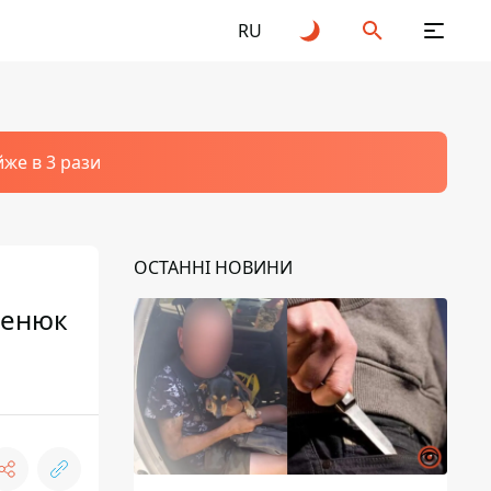
RU
йже в 3 рази
ОСТАННІ НОВИНИ
ценюк