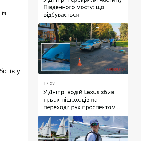
Південного мосту: що
із
відбувається
отів у
17:59
У Дніпрі водій Lexus збив
трьох пішоходів на
переході: рух проспектом
Науки ускладнений