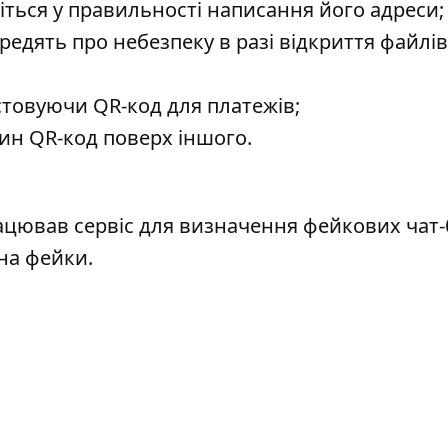
іться у правильності написання його адреси;
редять про небезпеку в разі відкриття файлів 
товуючи QR-код для платежів;
дин QR-код поверх іншого.
цював сервіс для визначення фейкових чат-б
 на фейки
.