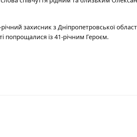
слова співчуття рідним та близьким Олексан
-річний захисник з Дніпропетровської област
ті попрощалися із 41-річним Героєм
.