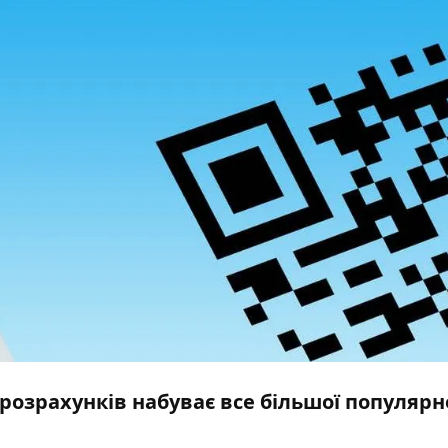
 розрахунків набуває все більшої популярн