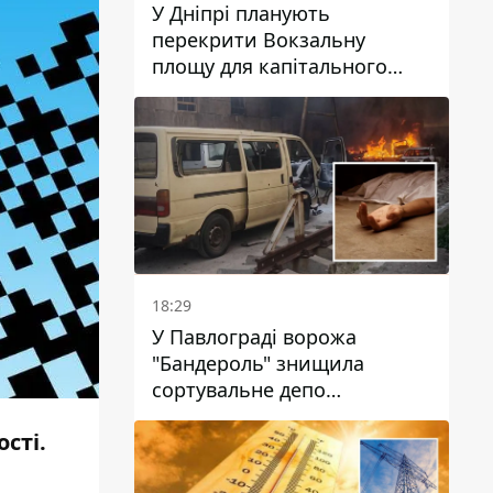
У Дніпрі планують
перекрити Вокзальну
площу для капітального
ремонту будинку, в який
влучила ворожа ракета: які
терміни
18:29
У Павлограді ворожа
"Бандероль" знищила
сортувальне депо
"Укрпошти" та вбила двох
ості.
працівниць