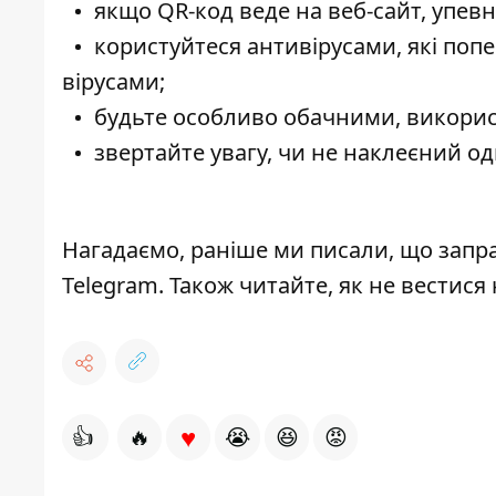
якщо QR-код веде на веб-сайт, упевн
користуйтеся антивірусами, які попе
вірусами;
будьте особливо обачними, викорис
звертайте увагу, чи не наклеєний о
Нагадаємо, раніше ми писали, що
запра
Telegram
. Також читайте,
як не вестися
♥
👍
🔥
😭
😆
😡