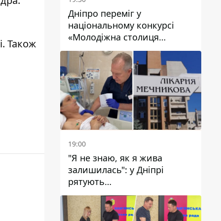
дра.
Дніпро переміг у
національному конкурсі
«Молодіжна столиця
і
. Також
України – 2026»
19:00
"Я не знаю, як я жива
залишилась": у Дніпрі
рятують
військовослужбовицю та
мати чотирьох дітей, яку
поранив КАБ