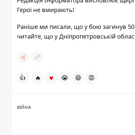
Редакція Інформатора висловлює щирі 
Герої не вмирають!
Раніше ми писали, що
у бою загинув 50
читайте, що
у Дніпропетровській облас
♥
👍
🔥
😭
😆
😡
ВІЙНА