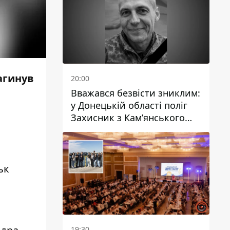
загинув
20:00
Вважався безвісти зниклим:
у Донецькій області поліг
Захисник з Кам’янського
Антон Красовський
ьк
19:30