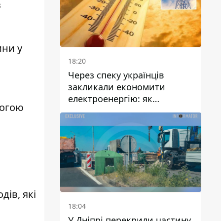
з
ини у
18:20
Через спеку українців
закликали економити
електроенергію: як
могою
уникнути перевантаження
мереж
дів, які
18:04
У Дніпрі перекрили частину