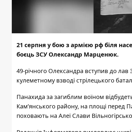
21 серпня у бою з армією рф біля на
боєць ЗСУ Олександр Марценюк.
49-річного Олександра вступив до лав З
кулеметному взводі стрілецького батал
Панахида за загиблим воїном відбудетьс
Кам’янського району, на площі перед 
поховають на Алеї Слави Вільногірськ