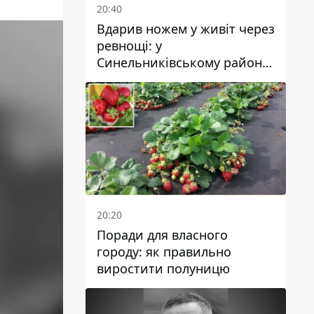
20:40
Вдарив ножем у живіт через
ревнощі: у
Синельниківському районі
затримали 49-річного
чоловіка за вбивство
20:20
Поради для власного
городу: як правильно
виростити полуницю