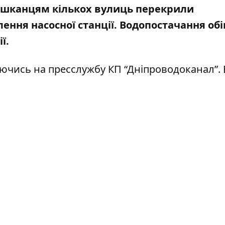
 мешканцям кількох вулиць перекрили
ення насосної станції
. Водопостачання об
ії.
аючись на
пресслужбу
КП “Дніпроводоканал”.