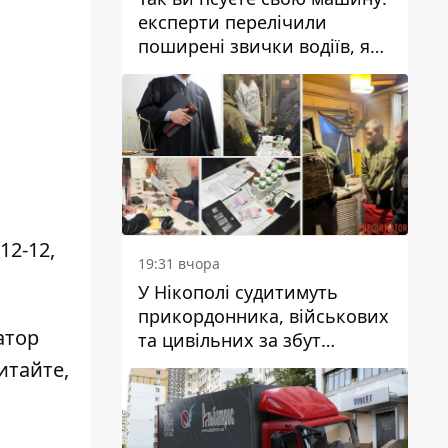
експерти перелічили
поширені звички водіїв, які
насправді шкодять
автомобілю
-12-12
,
19:31 вчора
У Нікополі судитимуть
прикордонника, військових
атор
та цивільних за збут
психотропів
итайте,