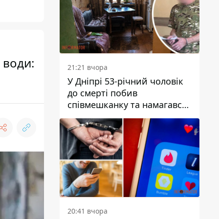
 води:
21:21 вчора
У Дніпрі 53-річний чоловік
до смерті побив
співмешканку та намагався
приховати злочин: деталі
20:41 вчора