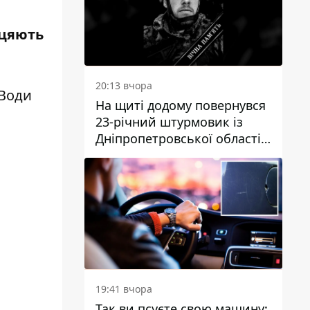
іцяють
20:13 вчора
 Води
На щиті додому повернувся
23-річний штурмовик із
Дніпропетровської області
Богдан Бескровний
19:41 вчора
Так ви псуєте свою машину: