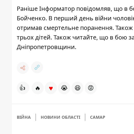
Раніше Інформатор повідомляв, що в б
Бойченко
. В перший день війни чоловік
отримав смертельне поранення. Також 
трьох дітей
. Також читайте, що в бою з
Дніпропетровщини.
♥
👍
🔥
😭
😆
😡
ВІЙНА
НОВИНИ ОБЛАСТІ
САМАР