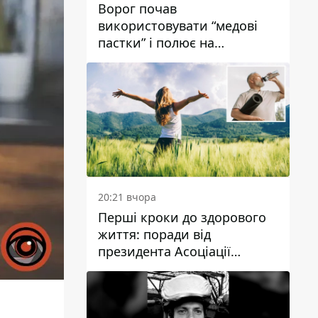
Ворог почав
використовувати “медові
пастки” і полює на
українських військових
20:21 вчора
Перші кроки до здорового
життя: поради від
президента Асоціації
дієтологів України