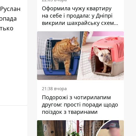
Оформила чужу квартиру
 Руслан
на себе і продала: у Дніпрі
топада
викрили шахрайську схему
атько
з нерухомістю
21:38 вчора
Подорожі з чотирилапим
другом: прості поради щодо
поїздок з тваринами