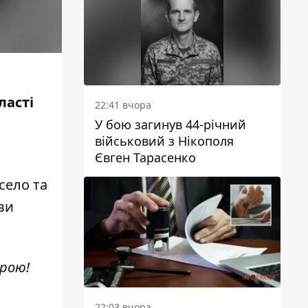
ласті
22:41 вчора
У бою загинув 44-річний
військовий з Нікополя
Євген Тарасенко
село та
ви
ерою!
22:03 вчора