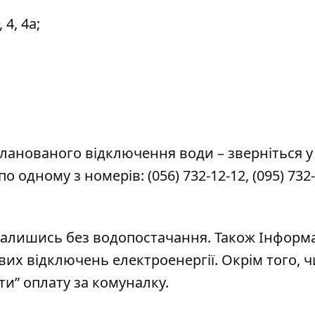
4, 4а;
ланованого відключення води – зверніться у
по одному з номерів:
(056) 732-12-12
,
(095) 732
залишись без водопостачання.
Також Інформ
ових відключень електроенергії.
Окрім того, ч
и” оплату за комуналку.