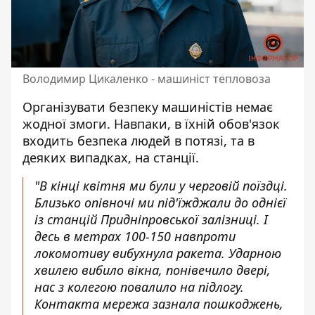
Володимир Цикаленко - машиніст тепловоза
Організувати безпеку машиністів немає
жодної змоги. Навпаки, в їхній обов'язок
входить безпека людей в потязі, та в
деяких випадках, на станції.
"В кінці квітня ми були у черговій поїздці.
Близько опівночі ми під'їжджали до однієї
із станцій Придніпровської залізниці. І
десь в метрах 100-150 навпроти
локомотиву вибухнула ракета. Ударною
хвилею вибило вікна, понівечило двері,
нас з колегою повалило на підлогу.
Контакта мережа зазнала пошкоджень,