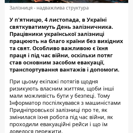
Залізниця - надважлива структура
У п'ятницю, 4 листопада, в Україні
святкуватимуть День залізничника.
Працівники
української залізниці
працюють на благо країни без вихідних
та свят. Особливо важливою є їхня
праця і під час війни, оскільки потяг
став основним засобом евакуації,
транспортування вантажів і допомоги.
При цьому екіпажі потягів щодня
ризикують власним життям, щоби інші
мали можливість бути у безпеці. Тому
Інформатор поспілкувався з машиністами
Придніпровської залізниці про те, як
змінилася їхня робота під час війни, як
проходили евакуаційні рейси і що їм
довелося пережити.