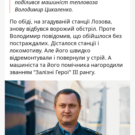
поділився машиніст тепловоза
Володимир Цикаленко.
По обіді, на згадуваній станції Лозова,
знову відбувся ворожий обстріл. Проте
Володимир повідомив, що обійшлося без
постраждалих. Дісталося станції і
локомотиву. Але його швидко
відремонтували і повернули у стрій. А
машиніста та його помічника нагородили
званням "Залізні Герої" ІІІ рангу.