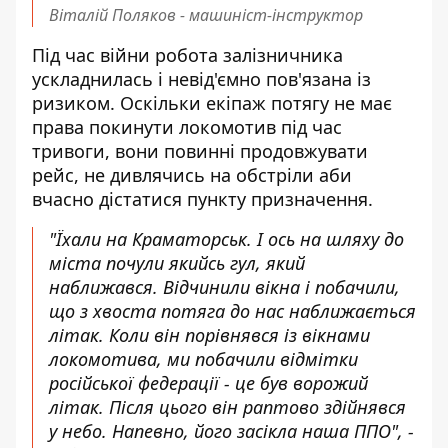
Віталій Поляков - машиніст-інструктор
Під час війни робота залізничника
ускладнилась і невід'ємно пов'язана із
ризиком. Оскільки екіпаж потягу не має
права покинути локомотив під час
тривоги, вони повинні продовжувати
рейс, не дивлячись на обстріли аби
вчасно дістатися пункту призначення.
"Їхали на Краматорськ. І ось на шляху до
міста почули якийсь гул, який
наближався. Відчинили вікна і побачили,
що з хвоста потяга до нас наближається
літак. Коли він порівнявся із вікнами
локомотива, ми побачили відмітки
російської федерації - це був ворожий
літак. Після цього він раптово здійнявся
у небо. Напевно, його засікла наша ППО", -