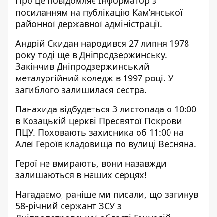
Про це повідомляє Інформатор з
посиланням на
публікацію
Кам’янської
районної державної адміністрації.
Андрій Скидан народився 27 липня 1978
року тоді ще в Дніпродзержинську.
Закінчив Дніпродзержинський
металургійний коледж в 1997 році. У
загиблого залишилася сестра.
Панахида відбудеться 3 листопада о 10:00
в Козацькій церкві Пресвятої Покрови
ПЦУ. Поховають захисника об 11:00 на
Алеї Героїв кладовища по вулиці Весняна.
Герої не вмирають, вони назавжди
залишаються в наших серцях!
Нагадаємо, раніше ми писали, що
загинув
58-річний сержант ЗСУ з