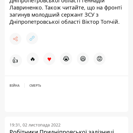
Дніпропетровської області Геннадій
Лавриненко.
Також читайте, що
на фронті
загинув молодший сержант ЗСУ з
Дніпропетровської області Віктор Топчій
.
♥
🔥
😭
😆
😡
👍
ВІЙНА
СМЕРТЬ
19:31, 02 листопада 2022
Робітники Придніпровської залізниці