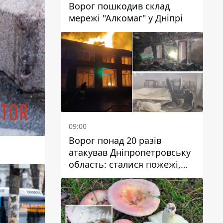
Ворог пошкодив склад
мережі "Алкомаг" у Дніпрі
09:00
Ворог понад 20 разів
атакував Дніпропетровську
область: сталися пожежі,
постраждали будинки,
інфраструктура та авто