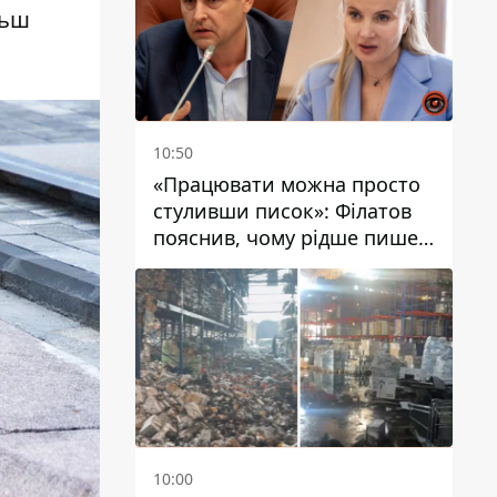
льш
10:50
«Працювати можна просто
стуливши писок»: Філатов
пояснив, чому рідше пише у
соцмережах та
розкритикував медійність
чиновників
10:00