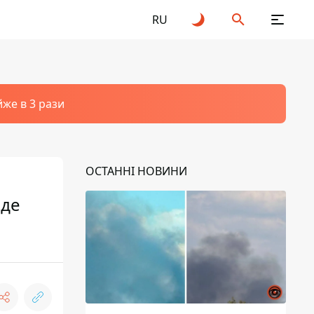
RU
йже в 3 рази
ОСТАННІ НОВИНИ
 де