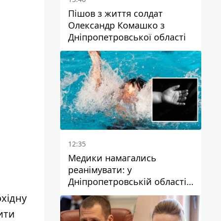
Пішов з життя солдат
Олександр Комашко з
Дніпропетровської області
12:35
Медики намагались
реанімувати: у
Дніпропетровській області
дворічний хлопчик потонув
хідну
у басейні
ити