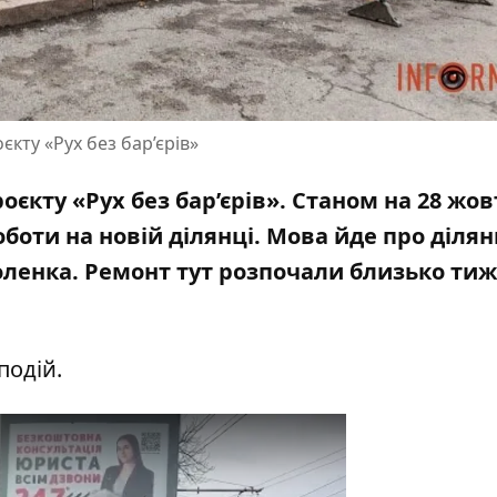
кту «Рух без бар’єрів»
єкту «Рух без бар’єрів». Станом на 28 жов
оти на новій ділянці. Мова йде про ділян
оленка. Ремонт тут
розпочали близько ти
подій.