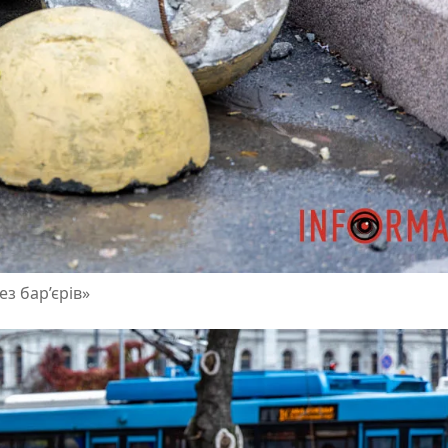
ез бар’єрів»