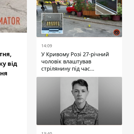
14:09
тня,
У Кривому Розі 27-річний
чоловік влаштував
ку від
стрілянину під час
жня
конфлікту: є поранений
13:40