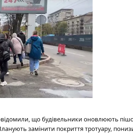
повідомили, що будівельники оновлюють пішо
. Планують замінити покриття тротуару, пониз