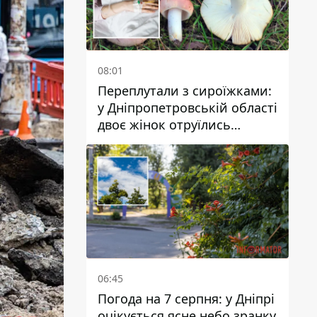
08:01
Переплутали з сироїжками:
у Дніпропетровській області
двоє жінок отруїлись
грибами
06:45
Погода на 7 серпня: у Дніпрі
очікується ясне небо зранку