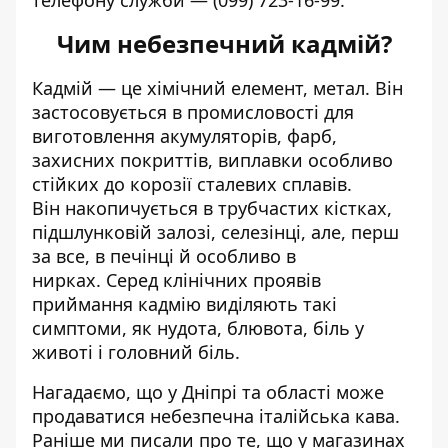
телефону служби —
(099) 723-16-99
.
Чим небезпечний кадмій?
Кадмій — це хімічний елемент, метал. Він
застосовується в промисловості для
виготовлення акумуляторів, фарб,
захисних покриттів, виплавки особливо
стійких до корозії сталевих сплавів.
Він
накопичується в трубчастих кістках,
підшлунковій залозі, селезінці, але, перш
за все, в печінці й особливо в
нирках.
Серед клінічних проявів
приймання кадмію виділяють такі
симптоми, як нудота, блювота, біль у
животі і головний біль.
Нагадаємо, що
у Дніпрі та області може
продаватися небезпечна італійська кава
.
Раніше
ми писали про те, що у магазинах