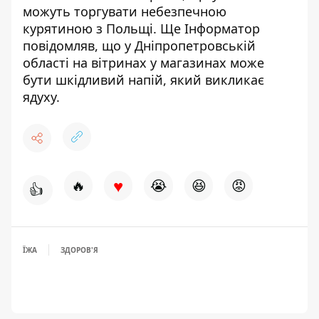
можуть торгувати
небезпечною
курятиною з Польщі
. Ще Інформатор
повідомляв, що у Дніпропетровській
області на вітринах у магазинах
може
бути шкідливий напій
, який викликає
ядуху.
♥
🔥
😭
😆
😡
👍
ЇЖА
ЗДОРОВ'Я