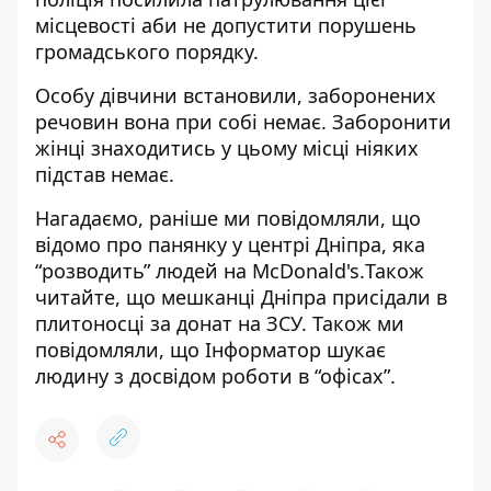
місцевості аби не допустити порушень
громадського порядку.
Особу дівчини встановили, заборонених
речовин вона при собі немає.
Заборонити
жінці знаходитись у цьому місці ніяких
підстав немає.
Нагадаємо, раніше ми повідомляли, що
відомо про панянку у
центрі Дніпра, яка
“розводить” людей на McDonald's
.
Також
читайте, що мешканці Дніпра присідали в
плитоносці за донат на ЗСУ
. Також ми
повідомляли, що
Інформатор шукає
людину з досвідом роботи в “офісах”
.