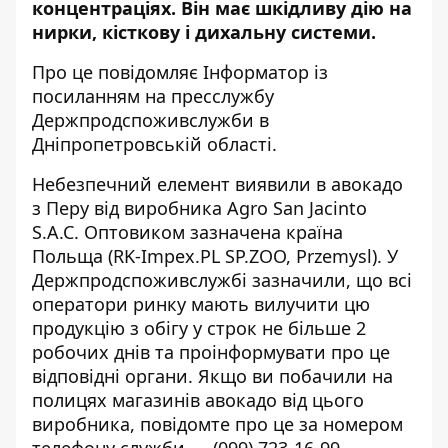
концентраціях
. Він має шкідливу дію на
нирки, кісткову і дихальну системи.
Про це повідомляє Інформатор із
посиланням на
пресслужбу
Держпродспоживслужби в
Дніпропетровській області.
Небезпечний елемент виявили
в авокадо
з Перу
від виробника
Agro San Jacinto
S.A.C.
Оптовиком зазначена країна
Польща (
RK-Impex.PL SP.ZOO, Przemysl
). У
Держпродспоживслужбі зазначили, що всі
оператори ринку мають вилучити цю
продукцію з обігу у строк не більше 2
робочих днів та проінформувати про це
відповідні органи. Якщо ви побачили на
полицях магазинів авокадо від цього
виробника, повідомте про це за номером