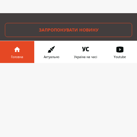
ЗАПРОПОНУВАТИ НОВИНУ
Дніпро
Головна
Актуально
Україна на часі
Youtube
Область
Інформатор у
Завантажити
Україна
телефоні
👉
Реклама
Пресрелізи
Про нас