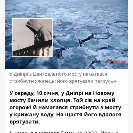
У Дніпрі з Центрального мосту намагався
стрибнути хлопець: його врятували патрульні
У середу, 10 січня, у Дніпрі на Новому
мосту бачили хлопця. Той сів на край
огорожі й
намагався стрибнути з мосту
у
крижану воду
. На щастя його вдалося
врятувати.