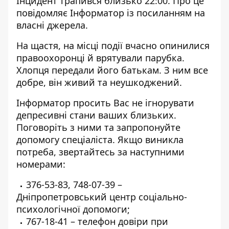
Інцидент трапився близько 22:00. Про це
повідомляє Інформатор із посиланням на
власні джерела.
На щастя, на місці події вчасно опинилися
правоохоронці й врятували парубка.
Хлопця передали його батькам. З ним все
добре, він живий та неушкоджений.
Інформатор просить Вас не ігнорувати
депресивні стани ваших близьких.
Поговоріть з ними та запропонуйте
допомогу спеціаліста. Якщо виникла
потреба, звертайтесь за наступними
номерами:
376-53-83
,
748-07-39
–
Дніпропетровський центр соціально-
психологічної допомоги;
767-18-41
– телефон довіри при