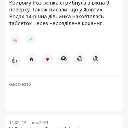
Кривому Розі
жінка стрибнула з вікна 9
поверху
. Також писали, що у Жовтих
Водах 14-річна дівчинка
наковталась
таблеток через нерозділене кохання
.
♥
🔥
😭
😆
😡
👍
САМОГУБСТВО
12:02, 12 січня 2024