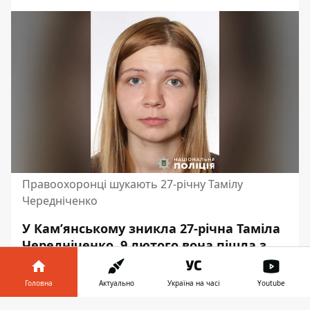
Правоохоронці шукають 27-річну Тамілу
Чередніченко
У Кам’янському зникла 27-річна Таміла
Чередніченко. 9 лютого вона пішла з
місця мешкання в селищі Романкове в
Дніпровському районі міста. Наразі
Головна
Актуально
Україна на часі
Youtube
невідомо, де вона знаходиться.