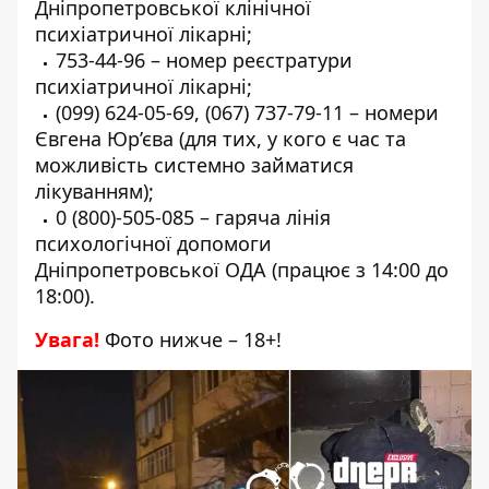
Дніпропетровської клінічної
психіатричної лікарні;
753-44-96
– номер реєстратури
психіатричної лікарні;
(099) 624-05-69
,
(067) 737-79-11
– номери
Євгена Юр’єва (для тих, у кого є час та
можливість системно займатися
лікуванням);
0 (800)-505-085
– гаряча лінія
психологічної допомоги
Дніпропетровської ОДА (працює з 14:00 до
18:00).
Увага!
Фото нижче – 18+!