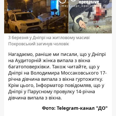
3 березня у Дніпрі на житловому масиві
Покровський загинув чоловік
Нагадаємо, раніше ми писали, що
у Дніпрі
на Аудиторній жінка випала з вікна
багатоповерхівки
. Також читайте, що
у
Дніпрі на Володимира Моссаковського 17-
річна дівчина випала з вікна гуртожитку
.
Крім цього, Інформатор повідомляв, що у
Дніпрі у Парусному провулку
14-річна
дівчина випала з вікна
.
Фото:
Telegram-канал "ДО"