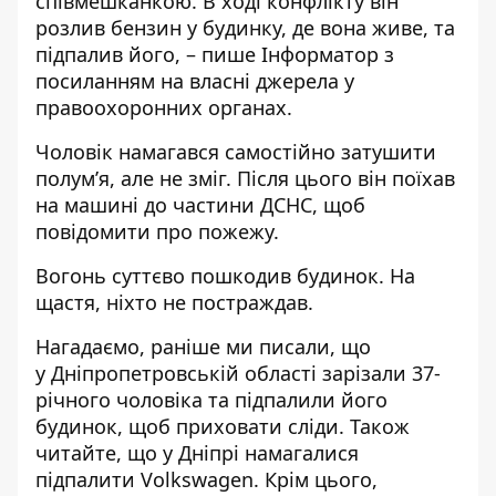
співмешканкою. В ході конфлікту він
розлив бензин у будинку, де вона живе, та
підпалив його, – пише Інформатор з
посиланням на власні джерела у
правоохоронних органах.
Чоловік намагався самостійно затушити
полум’я, але не зміг. Після цього він поїхав
на машині до частини ДСНС, щоб
повідомити про пожежу.
Вогонь суттєво пошкодив будинок. На
щастя, ніхто не постраждав.
Нагадаємо, раніше ми писали, що
у
Дніпропетровській області зарізали 37-
річного чоловіка та підпалили його
будинок, щоб приховати сліди
. Також
читайте, що у Дніпрі
намагалися
підпалити Volkswagen
. Крім цього,