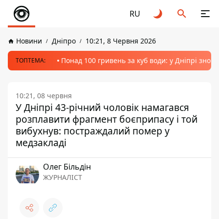
RU
Новини
Дніпро
10:21, 8 Червня 2026
Понад 100 гривень за куб води: у Дніпрі знов
ТОПТЕМА:
10:21, 08 червня
У Дніпрі 43-річний чоловік намагався
розплавити фрагмент боєприпасу і той
вибухнув: постраждалий помер у
медзакладі
Олег Більдін
ЖУРНАЛІСТ