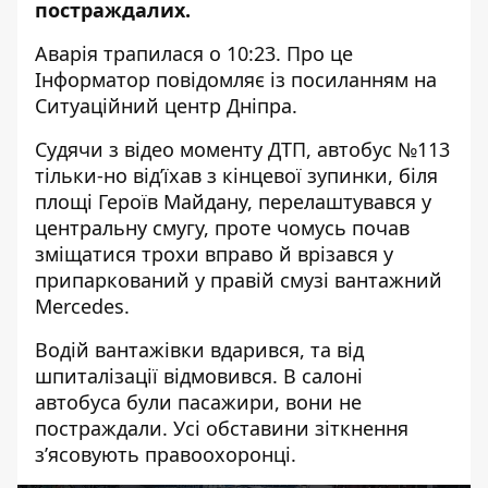
постраждалих.
Аварія трапилася о 10:23. Про це
Інформатор повідомляє із посиланням на
Ситуаційний центр Дніпра.
Судячи з відео моменту ДТП, автобус №113
тільки-но від’їхав з кінцевої зупинки, біля
площі Героїв Майдану, перелаштувався у
центральну смугу, проте чомусь почав
зміщатися трохи вправо й врізався у
припаркований у правій смузі вантажний
Mercedes.
Водій вантажівки вдарився, та від
шпиталізації відмовився. В салоні
автобуса були пасажири, вони не
постраждали. Усі обставини зіткнення
з’ясовують правоохоронці.