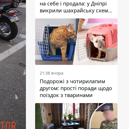
на себе і продала: у Дніпрі
викрили шахрайську схему
з нерухомістю
21:38 вчора
Подорожі з чотирилапим
другом: прості поради щодо
поїздок з тваринами