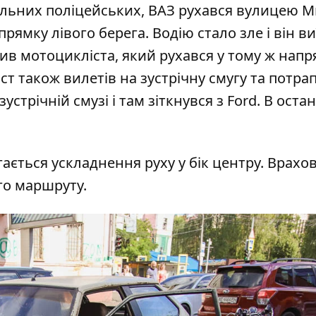
ульних поліцейських, ВАЗ рухався вулицею 
рямку лівого берега. Водію стало зле і він ви
пив мотоцикліста, який рухався у тому ж напр
іст також вилетів на зустрічну смугу та потра
стрічній смузі і там зіткнувся з Ford. В оста
ігається ускладнення руху у бік центру. Врахо
го маршруту.