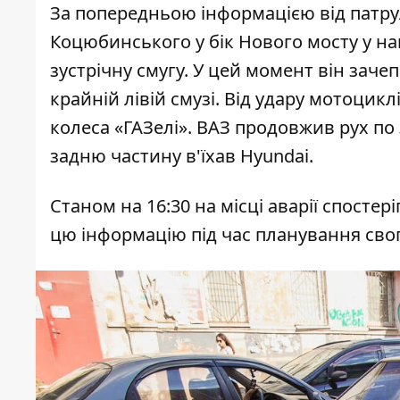
За попередньою інформацією від патр
Коцюбинського у бік Нового мосту у нап
зустрічну смугу. У цей момент він заче
крайній лівій смузі. Від удару мотоцикл
колеса «ГАЗелі». ВАЗ продовжив рух по зу
задню частину в'їхав Hyundai.
Станом на 16:30 на місці аварії спостер
цю інформацію під час планування сво