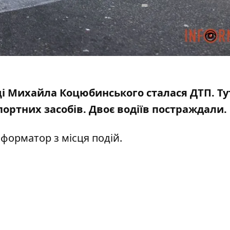
иці Михайла Коцюбинського сталася ДТП. Ту
портних засобів
. Двоє водіїв постраждали.
форматор з місця подій.