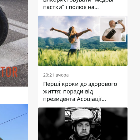
пастки” і полює на
українських військових
20:21 вчора
Перші кроки до здорового
життя: поради від
президента Асоціації
дієтологів України