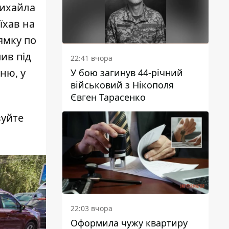
Михайла
їхав на
ямку по
пив під
22:41 вчора
нню, у
У бою загинув 44-річний
військовий з Нікополя
Євген Тарасенко
вуйте
22:03 вчора
Оформила чужу квартиру