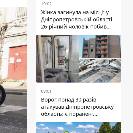
10:02
Жінка загинула на місці: у
Дніпропетровській області
26-річний чоловік побив
трьох людей металевим
предметом
09:01
Ворог понад 30 разів
атакував Дніпропетровську
область: є поранені,
пошкоджені ліцей, будинки
та підприємства