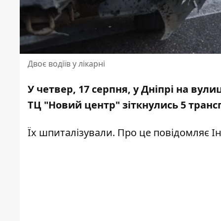
Двоє водіїв у лікарні
У четвер, 17 серпня, у Дніпрі на вул
ТЦ "
Новий центр" зіткнулись 5 транс
Їх шпиталізували.
Про це повідомляє Ін