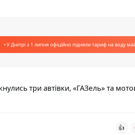
У Дніпрі з 1 липня офіційно підняли тариф на воду ма
ткнулись три автівки, «ГАЗель» та мото
👍