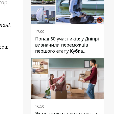
тор,
тані.
17:00
Понад 60 учасників: у Дніпрі
визначили переможців
акож
першого етапу Кубка
України з вітрильного
спорту
16:50
Як підготувати квартиру до