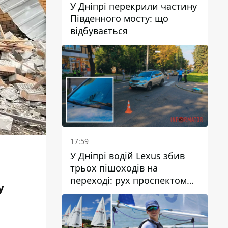
У Дніпрі перекрили частину
Південного мосту: що
відбувається
17:59
У Дніпрі водій Lexus збив
трьох пішоходів на
переході: рух проспектом
у
Науки ускладнений