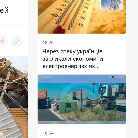
дей
18:20
Через спеку українців
закликали економити
електроенергію: як
уникнути перевантаження
мереж
18:04