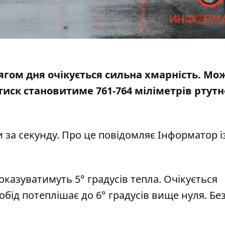
тягом дня очікується сильна хмарність. Мо
тиск становитиме 761-764
міліметрів ртутн
 за секунду. Про це повідомляє Інформатор і
казуватимуть 5° градусів тепла. Очікується
бід потеплішає до 6° градусів вище нуля. Бе