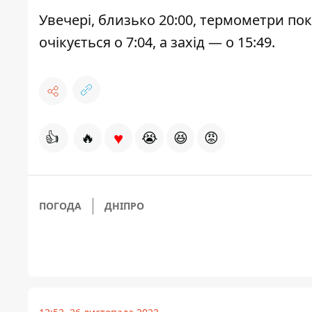
Увечері, близько 20:00, термометри пока
очікується о 7:04, а захід — о 15:49.
♥
👍
🔥
😭
😆
😡
ПОГОДА
ДНІПРО