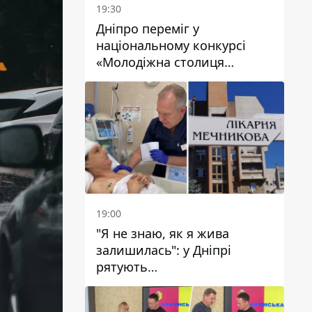
19:30
Дніпро переміг у
національному конкурсі
«Молодіжна столиця
України – 2026»
19:00
"Я не знаю, як я жива
залишилась": у Дніпрі
рятують
військовослужбовицю та
мати чотирьох дітей, яку