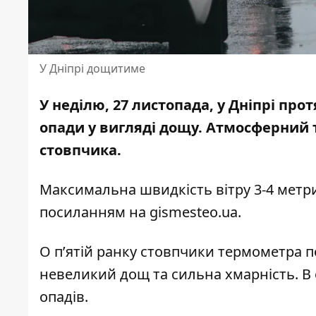
У Дніпрі дощитиме
У неділю, 27 листопада, у Дніпрі про
опади у вигляді дощу. Атмосферний 
стовпчика.
Максимальна швидкість вітру 3-4 метри
посиланням на
gismesteo.ua.
О п’ятій ранку стовпчики термометра по
невеликий дощ та сильна хмарність. В о
опадів.