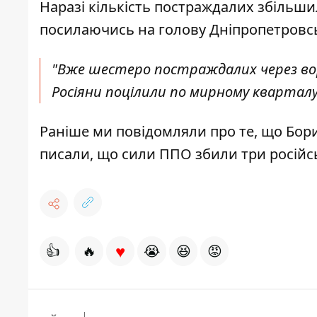
Наразі кількість постраждалих збільши
посилаючись на
голову Дніпропетровс
"Вже шестеро постраждалих через вор
Росіяни поцілили по мирному кварталу",
Раніше ми повідомляли про те, що
Бори
писали, що
сили ППО збили три російс
♥
👍
🔥
😭
😆
😡