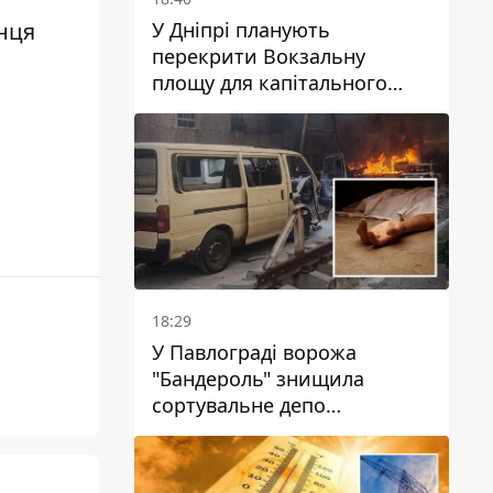
У Дніпрі планують
онця
перекрити Вокзальну
площу для капітального
ремонту будинку, в який
влучила ворожа ракета: які
терміни
18:29
У Павлограді ворожа
"Бандероль" знищила
сортувальне депо
"Укрпошти" та вбила двох
працівниць