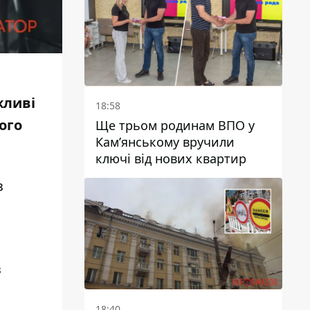
поранив КАБ
жливі
18:58
ого
Ще трьом родинам ВПО у
Кам’янському вручили
ключі від нових квартир
з
з
18:40