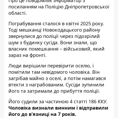
Про це повідомляє Інформатор з
посиланням на
Поліцію Дніпропетровської
області
.
Пограбування сталося в квітні 2025 року.
Тоді мешканці Новокодацького району
звернулися до поліції через підозрілий
шум з будинку сусіда. Вони знали, що
власник помешкання – військовий, який
зараз на фронті.
Люди вирішили перевірити оселю, і
помітили там невідомого чоловіка. Він
загрібав майно з оселі, а потім намагався
втекти з награбованим. Сусіди зупинили
його та затримали до прибуття поліції.
Його судили за частиною 4 статті 186 ККУ.
Чоловіка визнали винним і відправили
його до в’язниці на 7 років.