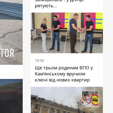
рятують
військовослужбовицю та
мати чотирьох дітей, яку
поранив КАБ
18:58
Ще трьом родинам ВПО у
Кам’янському вручили
ключі від нових квартир