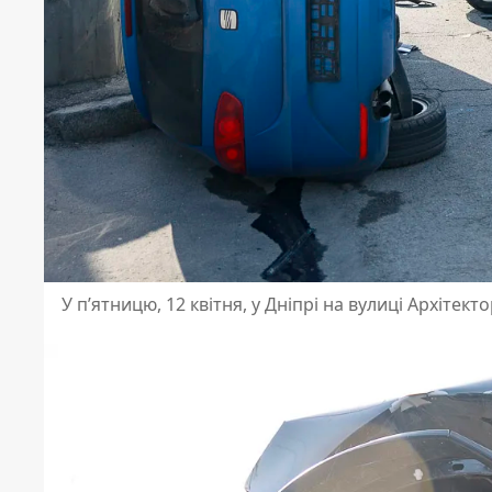
У пʼятницю, 12 квітня, у Дніпрі на вулиці Архітек