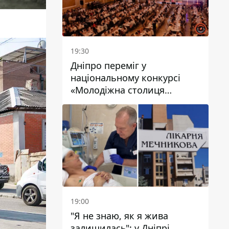
19:30
Дніпро переміг у
національному конкурсі
«Молодіжна столиця
України – 2026»
19:00
"Я не знаю, як я жива
залишилась": у Дніпрі