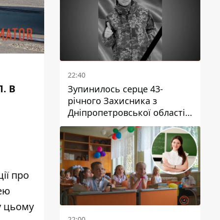
22:40
. В
Зупинилось серце 43-
річного Захисника з
Дніпропетровської області
Євгена Зінченка
ії про
ею
у цьому
22:00