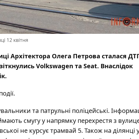
ці 12 квітня
улиці Архітектора Олега Петрова сталася ДТП
зіткнулись Volkswagen та Seat. Внаслідок
ік.
одії.
увальники та патрульні
поліцейські
. Інформац
аймають смугу у напрямку перехрестя з вулиц
вської не курсує трамвай 5. Також на ділянці 