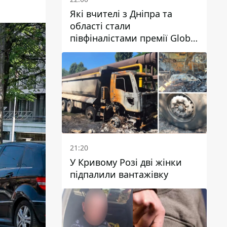
Які вчителі з Дніпра та
області стали
півфіналістами премії Global
Teacher Prize Ukraine 2026
21:20
У Кривому Розі дві жінки
підпалили вантажівку