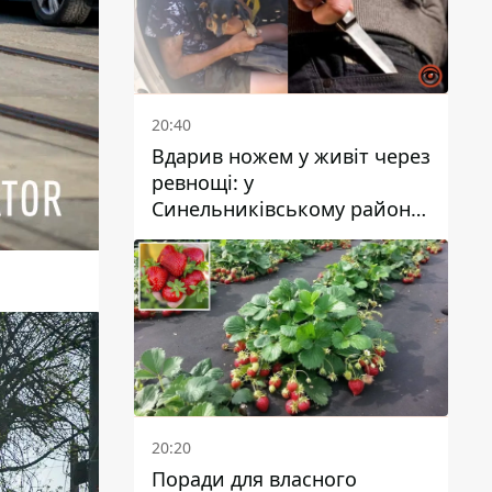
20:40
Вдарив ножем у живіт через
ревнощі: у
Синельниківському районі
затримали 49-річного
чоловіка за вбивство
20:20
Поради для власного