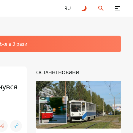
RU
йже в 3 рази
ОСТАННІ НОВИНИ
нувся