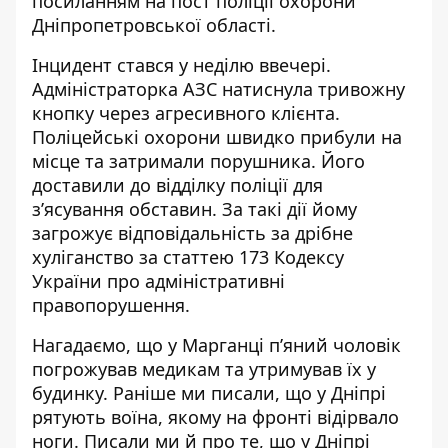
посиланням на
пост поліції охорони
Дніпропетровської області
.
Інцидент стався у неділю ввечері.
Адміністраторка АЗС натиснула тривожну
кнопку через агресивного клієнта.
Поліцейські охорони швидко прибули на
місце та затримали порушника. Його
доставили до відділку поліції для
з’ясування обставин. За такі дії йому
загрожує відповідальність за дрібне
хуліганство за статтею 173 Кодексу
України про адміністративні
правопорушення.
Нагадаємо, що
у Марганці п’яний чоловік
погрожував медикам та утримував їх у
будинку
.
Раніше ми писали, що у Дніпрі
рятують воїна,
якому на фронті відірвало
ноги
. Писали ми й про те, що у Дніпрі