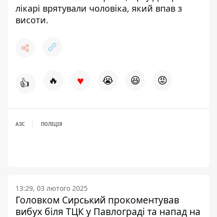
лікарі врятували чоловіка, який впав з
висоти
.
♥
🔥
😭
😆
😡
👍
АЗС
ПОЛІЦІЯ
13:29, 03 лютого 2025
Головком Сирський прокоментував
вибух біля ТЦК у Павлограді та напад на