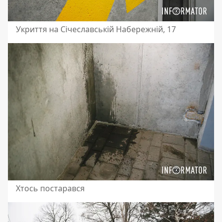
Укриття на Січеславській Набережній, 17
Хтось постарався