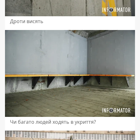
Дроти висять
Чи багато людей ходять в укриття?