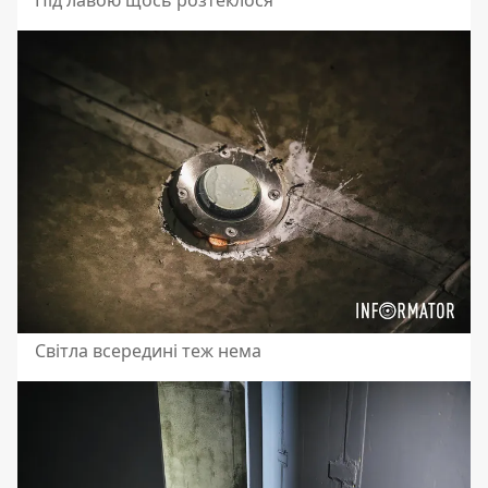
Під лавою щось розтеклося
Світла всередині теж нема