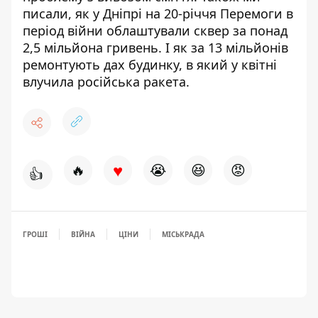
писали,
як у Дніпрі на 20-річчя Перемоги в
період війни облаштували
сквер за понад
2,5 мільйона гривень
. І як
за
13 мільйонів
ремонтують дах будинку,
в який у квітні
влучила російська ракета.
♥
🔥
😭
😆
😡
👍
ГРОШІ
ВІЙНА
ЦІНИ
МІСЬКРАДА