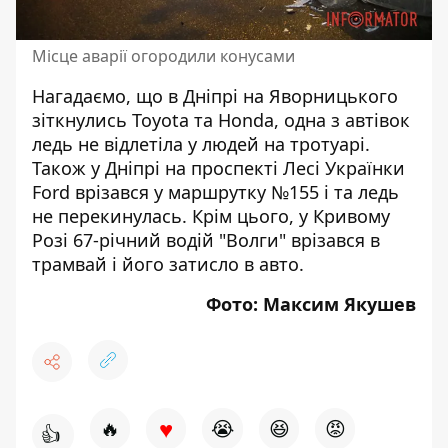
Місце аварії огородили конусами
Нагадаємо, що
в Дніпрі на Яворницького
зіткнулись Toyota та Honda, одна з автівок
ледь не відлетіла у людей на тротуарі
.
Також
у Дніпрі на проспекті Лесі Українки
Ford врізався у маршрутку №155 і та ледь
не перекинулась
. Крім цього,
у Кривому
Розі 67-річний водій "Волги" врізався в
трамвай і його затисло в авто
.
Фото: Максим Якушев
♥
🔥
😭
😆
😡
👍