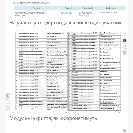
На участь у тендері подався лише один учасник
Модульні укриття, які охоронятимуть