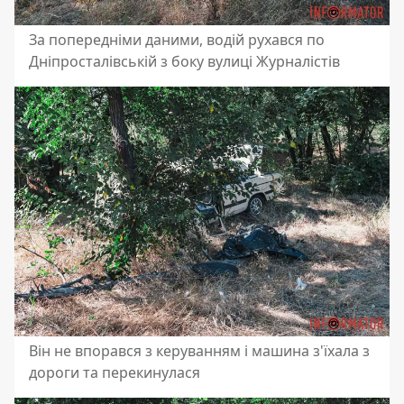
За попередніми даними, водій рухався по
Дніпросталівській з боку вулиці Журналістів
Він не впорався з керуванням і машина з'їхала з
дороги та перекинулася