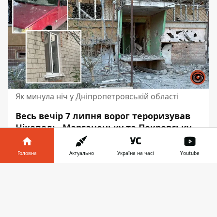
Як минула ніч у Дніпропетровській області
Весь вечір 7 липня ворог тероризував
Нікополь, Марганецьку та Покровську
громади. Бив дронами-камікадзе та
артилерією. На жаль, постраждали 4
Головна
Актуально
Україна на часі
Youtube
людини.
Інформатор у
Завантажити
Вони лікуватимуться амбулаторно. Про це
телефоні
👉
пише Інформатор з посиланням
на
публікацію голови ДніпроОВА
Сергія
Лисака.