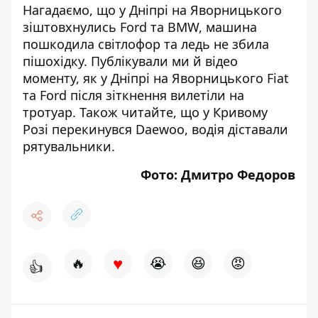
Нагадаємо, що
у Дніпрі
на Яворницького
зіштовхнулись Ford та BMW
, машина
пошкодила світлофор та ледь не збила
пішохідку. Публікували ми й відео
моменту, як у Дніпрі на Яворницького
Fiat
та Ford після зіткнення вилетіли на
тротуар
. Також читайте, що у Кривому
Розі перекинувся Daewoo,
водія діставали
рятувальники
.
Фото: Дмитро Федоров
♥
🔥
😭
😆
😡
👍