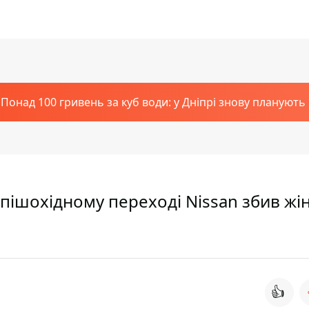
Понад 100 гривень за куб води: у Дніпрі знову планують
пішохідному переході Nissan збив жін
👍