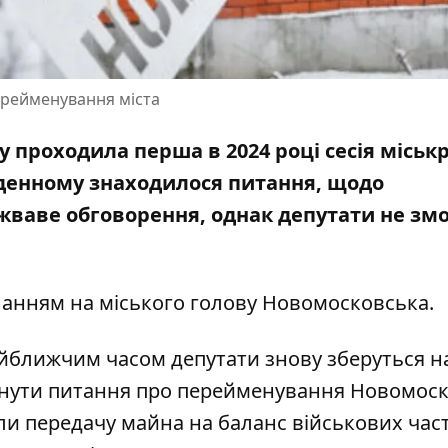
рейменування міста
ку проходила перша в 2024 році сесія міськ
 денному
знаходилося питання, щодо
ло жваве обговорення, однак депутати не зм
анням на міського голову Новомосковська
.
найближчим часом депутати знову зберуться н
янути питання про перейменування Новомоск
ли передачу майна на баланс військових час