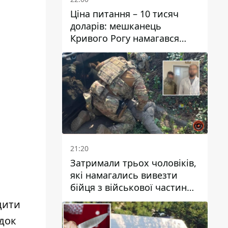
Ціна питання – 10 тисяч
доларів: мешканець
Кривого Рогу намагався
переправити чоловіка до
Словаччини
21:20
Затримали трьох чоловіків,
які намагались вивезти
бійця з військової частини
до Дніпра за 7 тисяч
дити
доларів: серед них був лікар
док