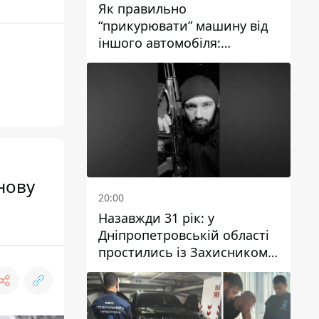
Як правильно
“прикурювати” машину від
іншого автомобіля:
інструкція для водіїв
нову
20:00
Назавжди 31 рік: у
Дніпропетровській області
простились із Захисником
Олександром Рєпіним