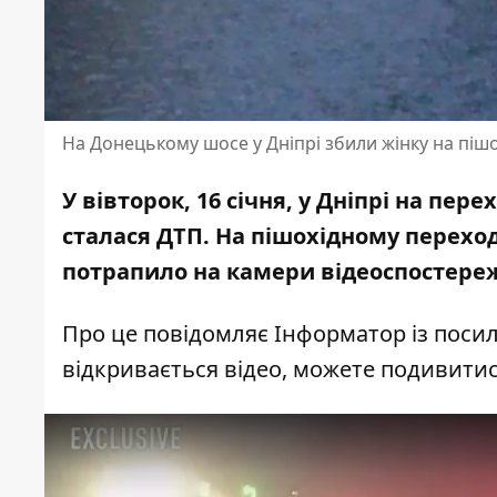
На Донецькому шосе у Дніпрі збили жінку на пішо
У вівторок, 16 січня, у Дніпрі на пе
сталася ДТП. На пішохідному переході
потрапило на камери відеоспостере
Про це повідомляє Інформатор із посил
відкривається відео, можете
подивитис