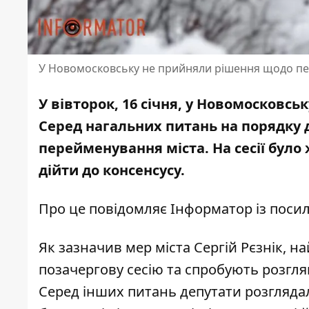
У Новомосковську не прийняли рішення щодо пе
У вівторок, 16 січня, у Новомосковсь
Серед нагальних питань на порядку
перейменування міста
. На сесії бу
дійти до консенсусу.
Про це повідомляє Інформатор із п
осил
Як зазначив мер міста Сергій Рєзнік, 
позачергову сесію та спробують розгл
Серед інших питань депутати розгляда