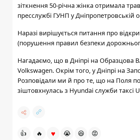
зіткнення 50-річна жінка отримала тра
пресслужбі ГУНП у Дніпропетровській о
Наразі вирішується питання про відкр
(порушення правил безпеки дорожнього
Нагадаємо, що в Дніпрі на Образцова В
Volkswagen
. Окрім того, у Дніпрі на З
Розповідали ми й про те, що на Поля
по
зіштовхнулась
з Hyundai служби таксі U
♥
👍
🔥
😭
😆
😡