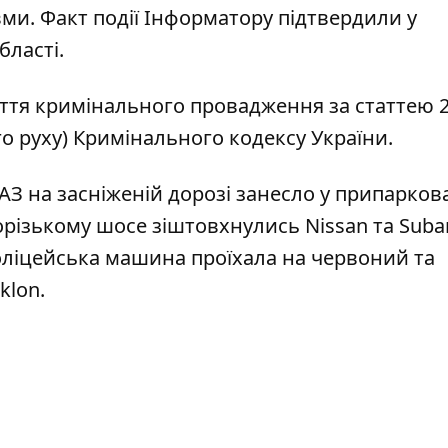
вми. Факт події Інформатору підтвердили у
бласті.
иття кримінального провадження за статтею 
 руху) Кримінального кодексу України.
АЗ на засніженій дорозі
занесло у припарков
апорізькому шосе
зіштовхнулись Nissan та Suba
ліцейська машина проїхала на червоний та
klon.