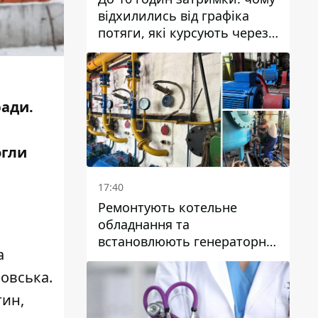
відхилились від графіка
потяги, які курсують через
Дніпро та область
ради.
огли
17:40
Ремонтують котельне
обладнання та
встановлюють генераторні
а
установки: як у Дніпрі
готуються до
овська.
опалювального сезону
тин,