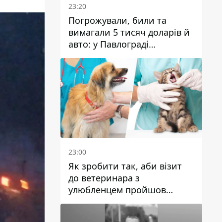
23:20
Погрожували, били та
вимагали 5 тисяч доларів й
авто: у Павлограді
затримали двох чоловіків
23:00
Як зробити так, аби візит
до ветеринара з
улюбленцем пройшов
спокійно: прості поради