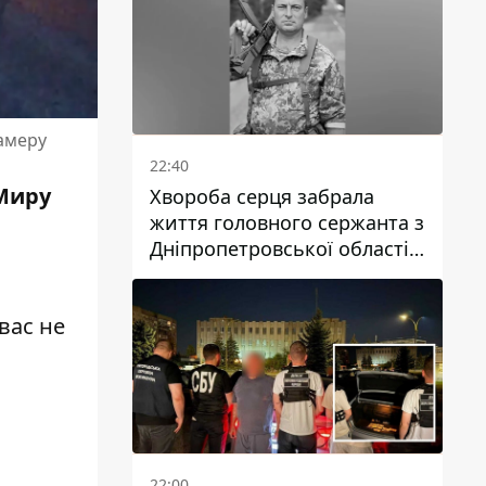
камеру
22:40
 Миру
Хвороба серця забрала
життя головного сержанта з
Дніпропетровської області
Юрія Свистуна
вас не
22:00