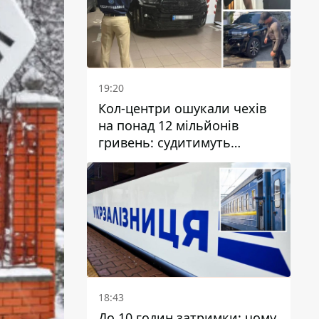
19:20
Кол-центри ошукали чехів
на понад 12 мільйонів
гривень: судитимуть
дніпрянина, який
організував
транснаціональну злочинну
організацію
18:43
До 10 годин затримки: чому