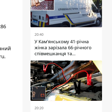
286
20:40
У Кам'янському 41-річна
жінка зарізала 66-річного
аний
співмешканця та
ru
.
намагалась обманути
поліцейських
20:20