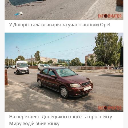
У Дніпрі сталася аварія за участі автівки Opel
На перехресті Донецького шосе та проспекту
Миру водій збив жінку