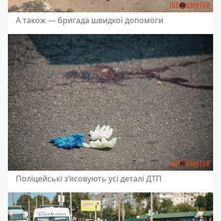
А також — бригада швидкої допомоги
Поліцейські зʼясовують усі деталі ДТП