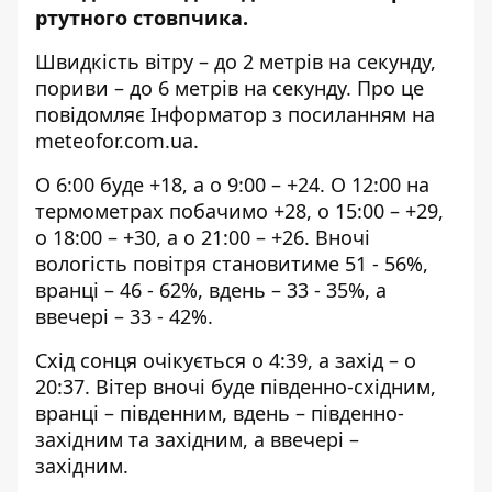
ртутного стовпчика.
Швидкість вітру – до 2 метрів на секунду,
пориви – до 6 метрів на секунду. Про це
повідомляє Інформатор з посиланням на
meteofor.com.ua
.
О 6:00 буде +18, а о 9:00 – +24. О 12:00 на
термометрах побачимо +28, о 15:00 – +29,
о 18:00 – +30, а о 21:00 – +26. Вночі
вологість повітря становитиме 51 - 56%,
вранці – 46 - 62%, вдень – 33 - 35%, а
ввечері – 33 - 42%.
Схід сонця очікується о 4:39, а захід – о
20:37. Вітер вночі буде південно-східним,
вранці – південним, вдень – південно-
західним та західним, а ввечері –
західним.