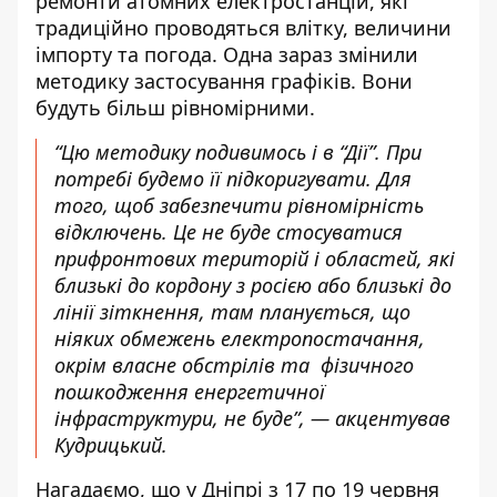
ремонти атомних електростанцій, які
традиційно проводяться влітку, величини
імпорту та погода. Одна зараз змінили
методику застосування графіків. Вони
будуть більш рівномірними.
“Цю методику подивимось і в “Дії”. При
потребі будемо її підкоригувати. Для
того, щоб забезпечити рівномірність
відключень. Це не буде стосуватися
прифронтових територій і областей, які
близькі до кордону з росією або близькі до
лінії зіткнення, там планується, що
ніяких обмежень електропостачання,
окрім власне обстрілів та фізичного
пошкодження енергетичної
інфраструктури, не буде”, — акцентував
Кудрицький.
Нагадаємо, що
у Дніпрі з 17 по 19 червня