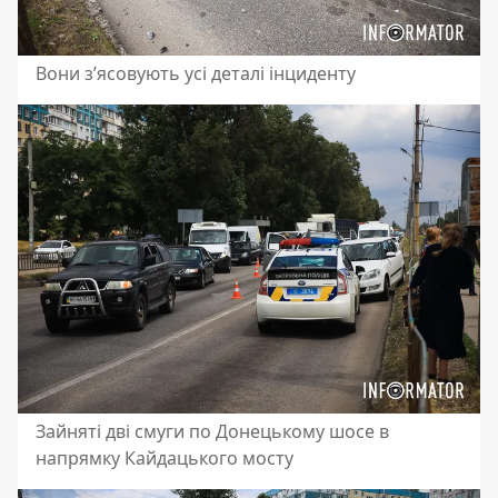
Вони зʼясовують усі деталі інциденту
Зайняті дві смуги по Донецькому шосе в
напрямку Кайдацького мосту