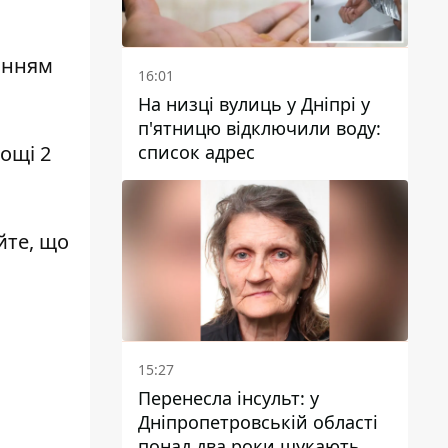
анням
16:01
На низці вулиць у Дніпрі у
п'ятницю відключили воду:
список адрес
ощі 2
йте, що
15:27
Перенесла інсульт: у
Дніпропетровській області
понад два роки шукають