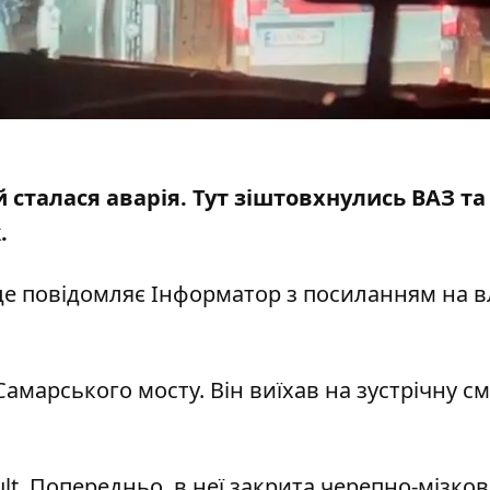
й сталася аварія. Тут зіштовхнулись ВАЗ та
к
.
це повідомляє Інформатор з посиланням на в
Самарського мосту. Він виїхав на зустрічну см
lt. Попередньо, в неї закрита черепно-мізков