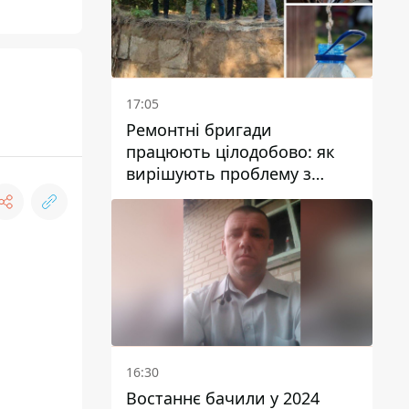
17:05
Ремонтні бригади
працюють цілодобово: як
вирішують проблему з
водою у Марганецькій
громаді
16:30
Востаннє бачили у 2024