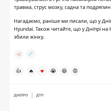
травма, струс мозку, садна та подряпи
Нагадаємо, раніше ми писали, що у Дні
Hyundai
. Також читайте, що
у Дніпрі на
збили жінку
.
♥
👍
🔥
😭
😆
😡
ДНІПРО
ДТП