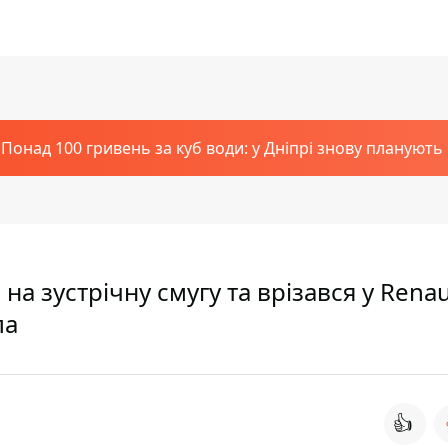
Понад 100 гривень за куб води: у Дніпрі знову планують
 на зустрічну смугу та врізався у Renau
ла
👍