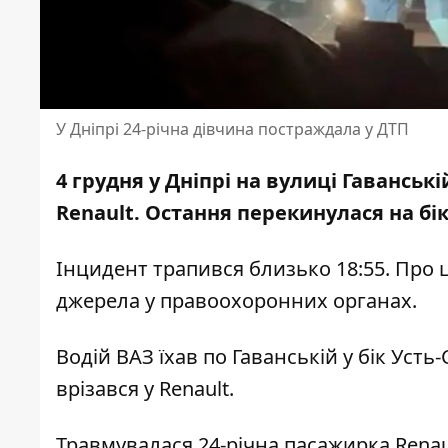
У Дніпрі 24-річна дівчина постраждала у ДТП
4 грудня у Дніпрі на вулиці Гаванські
Renault. Остання
перекинулася на бі
Інцидент трапився близько 18:55. Про 
джерела у правоохоронних органах.
Водій ВАЗ їхав по Гаванській у бік Усть-
врізався у Renault.
Травмувалася 24-річна пасажирка Renau