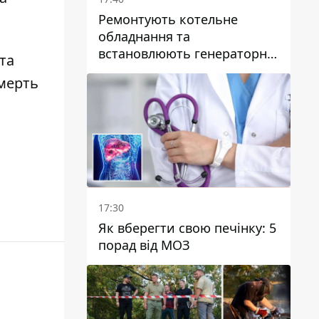
Ремонтують котельне
обладнання та
встановлюють генераторні
та
установки: як у Дніпрі
смерть
готуються до
опалювального сезону
17:30
Як вберегти свою печінку: 5
порад від МОЗ