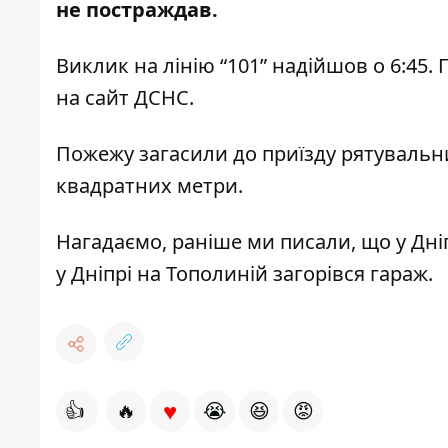
не постраждав
.
Виклик на лінію “101” надійшов о 6:45.
на
сайт
ДСНС.
Пожежу загасили до приїзду рятувальн
квадратних метри.
Нагадаємо, раніше ми писали, що у Дні
у Дніпрі
на Тополиній загорівся гараж
.
♥
👍
🔥
😭
😆
😡