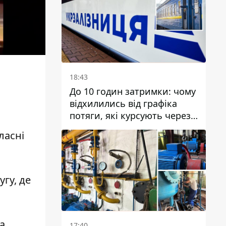
транснаціональну злочинну
організацію
18:43
До 10 годин затримки: чому
відхилились від графіка
потяги, які курсують через
Дніпро та область
ласні
угу, де
а
17:40