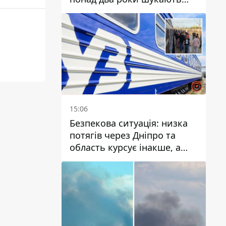
зниклу жінку
15:06
Безпекова ситуація: низка
потягів через Дніпро та
область курсує інакше, а
частину шляху замінили
автобусами та
електричками