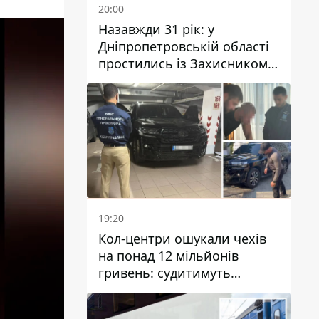
20:00
Назавжди 31 рік: у
Дніпропетровській області
простились із Захисником
Олександром Рєпіним
19:20
Кол-центри ошукали чехів
на понад 12 мільйонів
гривень: судитимуть
дніпрянина, який
організував