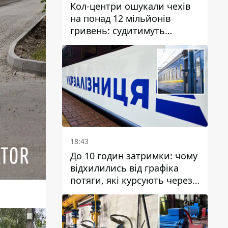
Кол-центри ошукали чехів
на понад 12 мільйонів
гривень: судитимуть
дніпрянина, який
організував
транснаціональну злочинну
організацію
18:43
До 10 годин затримки: чому
відхилились від графіка
потяги, які курсують через
Дніпро та область