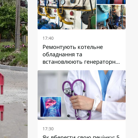
17:40
Ремонтують котельне
обладнання та
встановлюють генераторні
установки: як у Дніпрі
готуються до
опалювального сезону
17:30
Як вберегти свою печінку: 5