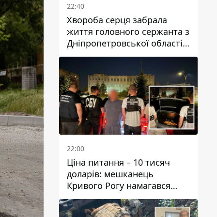
22:40
Хвороба серця забрала
життя головного сержанта з
Дніпропетровської області
Юрія Свистуна
22:00
Ціна питання – 10 тисяч
доларів: мешканець
Кривого Рогу намагався
переправити чоловіка до
Словаччини