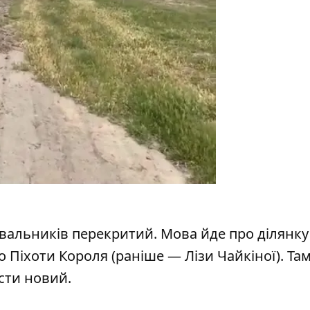
увальників перекритий. Мова йде про ділянку
до
Піхоти Короля (раніше — Лізи Чайкіної). Та
асти новий.