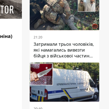
ніна)
21:20
Затримали трьох чоловіків,
які намагались вивезти
бійця з військової частини
до Дніпра за 7 тисяч
доларів: серед них був лікар
20:40