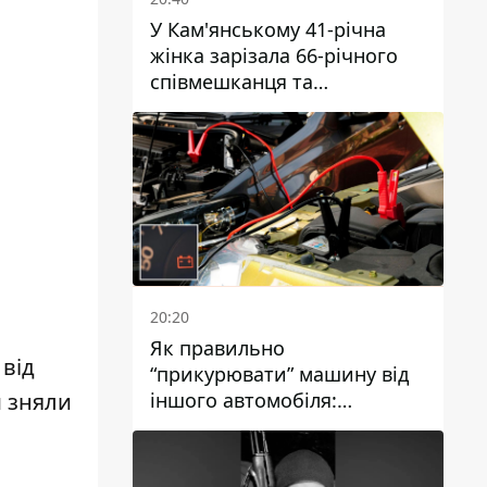
У Кам'янському 41-річна
жінка зарізала 66-річного
співмешканця та
намагалась обманути
поліцейських
20:20
Як правильно
 від
“прикурювати” машину від
м зняли
іншого автомобіля:
інструкція для водіїв