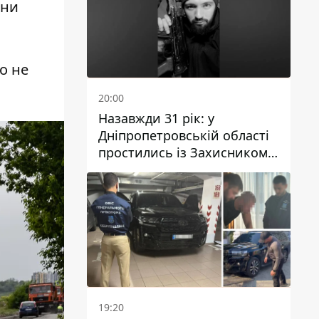
они
о не
20:00
Назавжди 31 рік: у
Дніпропетровській області
простились із Захисником
Олександром Рєпіним
19:20