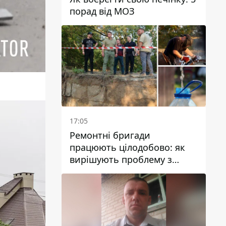
порад від МОЗ
17:05
Ремонтні бригади
працюють цілодобово: як
вирішують проблему з
водою у Марганецькій
громаді