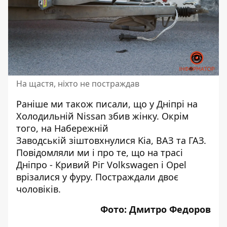
На щастя, ніхто не постраждав
Раніше ми також писали, що у Дніпрі на
Холодильній
Nissan збив жінку
. Окрім
того, на Набережній
Заводській
зіштовхнулися Kia, ВАЗ та ГАЗ
.
Повідомляли ми і про те, що на трасі
Дніпро - Кривий Ріг
Volkswagen і Opel
врізалися у фуру
. Постраждали двоє
чоловіків.
Фото: Дмитро Федоров