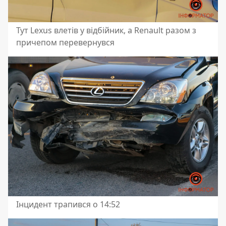
Тут Lexus влетів у відбійник, а Renault разом з
причепом перевернувся
Інцидент трапився о 14:52