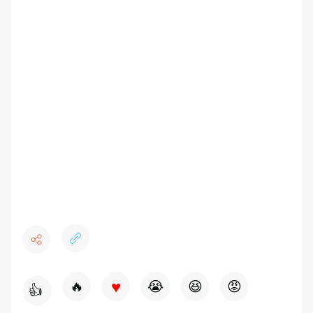
♥
🔥
😭
😆
😡
👍