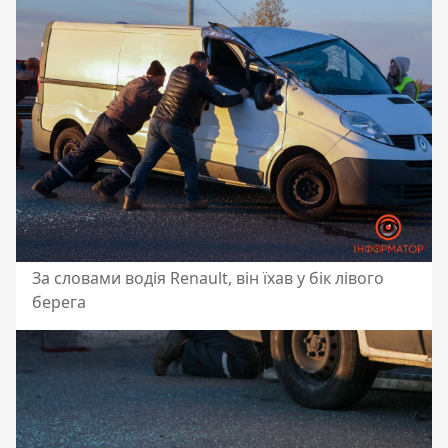
За словами водія Renault, він їхав у бік лівого
берега