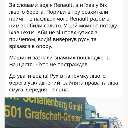
За словами водія Renault, він їхав у бік
лівого берега. Пориви вітру розхитали
причіп, в наслідок чого Renault разом з
ним зробили сальто. У цей момент позаду
їхав Lexus. Аби не зіштовхнутися з
причепом, водій вивернув руль та
врізався в опору.
Машини зазнали значних пошкоджень.
На щастя, ніхто не постраждав.
До уваги водіїв! Рух в напрямку лівого
берега ускладнений, зайнята права та ліва
смуга. Середня - вільна.