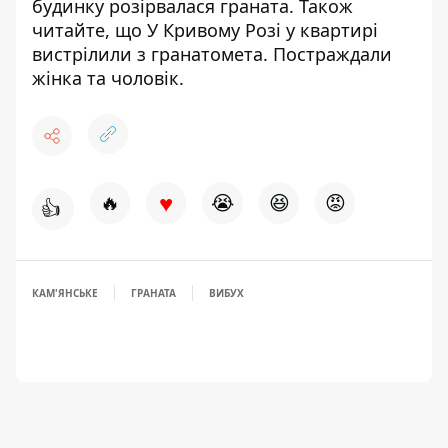
будинку
розірвалася граната
. Також
читайте, що У Кривому Розі
у квартирі
вистрілили з гранатомета
. Постраждали
жінка та чоловік.
♥
🔥
😭
😆
😡
👍
КАМ'ЯНСЬКЕ
ГРАНАТА
ВИБУХ