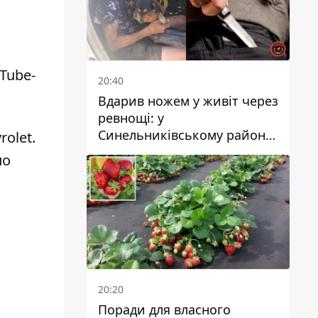
Tube-
20:40
Вдарив ножем у живіт через
ревнощі: у
Синельниківському районі
rolet
.
затримали 49-річного
по
чоловіка за вбивство
20:20
Поради для власного