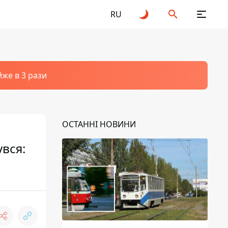
RU
йже в 3 рази
ОСТАННІ НОВИНИ
увся: