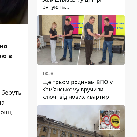
рятують
військовослужбовицю та
мати чотирьох дітей, яку
поранив КАБ
шно
ою
в
а
18:58
Ще трьом родинам ВПО у
Кам’янському вручили
 беруть
ключі від нових квартир
на
ощі,