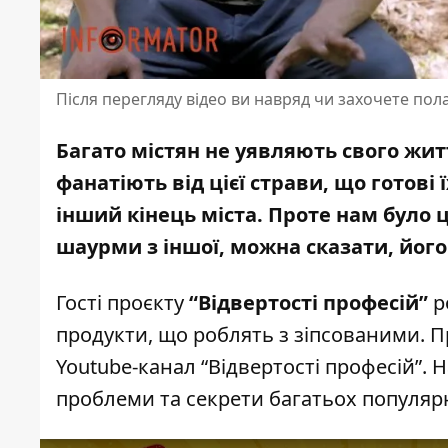
Після перегляду відео ви навряд чи захочете п
Багато містян не уявляють свого жи
фанатіють від цієї страви, що готові 
інший кінець міста. Проте нам було 
шаурми
з іншої, можна сказати, йог
Гості проєкту
“Відвертості професій”
р
продукти, що роблять з зіпсованими. 
Youtube-канал “Відвертості професій”
. 
проблеми та секрети багатьох популярн