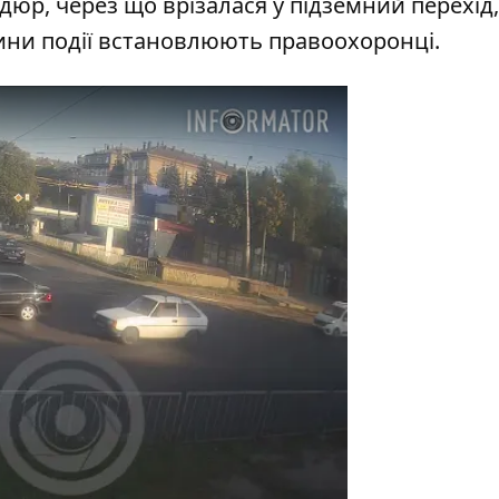
юр, через що врізалася у підземний перехід,
авини події встановлюють правоохоронці.