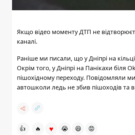
Якщо відео моменту ДТП не відтворюєт
каналі
.
Раніше ми писали, що у Дніпрі на кіль
Окрім того, у Дніпрі на Панікахи біля O
пішохідному переходу
. Повідомляли ми
автошколи ледь не збив пішоходів та в
♥
👍
🔥
😭
😆
😡