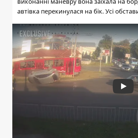
виконанні маневру вона заїхала на борд
автівка перекинулася на бік. Усі обст
Play