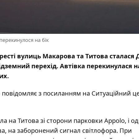
 перекинулося на бік
ехресті вулиць Макарова та Титова сталася 
підземний перехід.
Автівка перекинулася на
их.
р повідомляє з посиланням на Ситуаційний ц
ла на Титова зі сторони парковки Appolo, і о
а, на заборонений сигнал світлофора. При