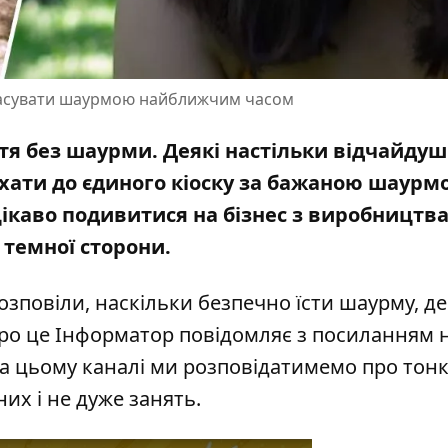
оласувати шаурмою найближчим часом
ття без шаурми. Деякі настільки відчайду
їхати до
єдиного кіоску за бажаною шаурм
цікаво подивитися на бізнес з виробництв
о темної сторони
.
озповіли, наскільки безпечно їсти шаурму, де
Про це Інформатор повідомляє з посиланням 
На цьому каналі ми розповідатимемо про тонк
их і не дуже занять.