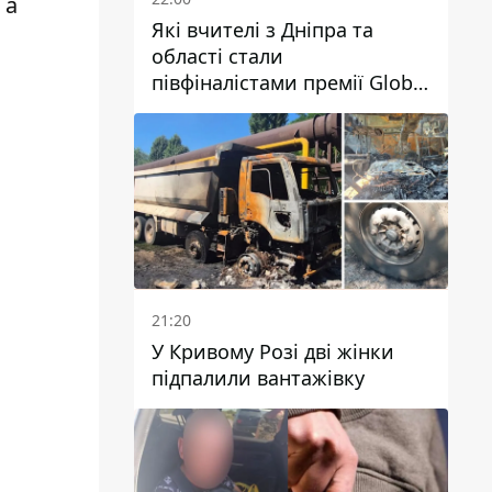
 а
Які вчителі з Дніпра та
області стали
півфіналістами премії Global
Teacher Prize Ukraine 2026
21:20
У Кривому Розі дві жінки
підпалили вантажівку