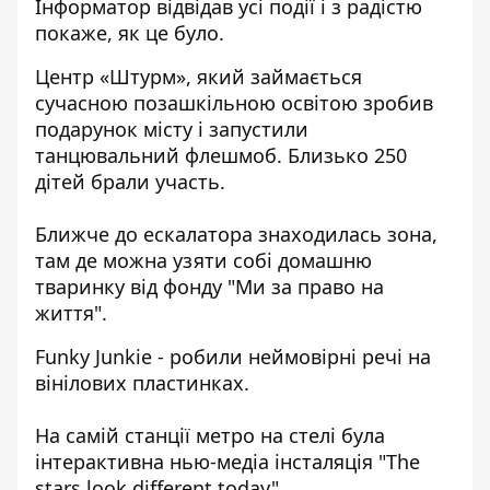
Інформатор відвідав усі події і з радістю
покаже, як це було.
Центр «Штурм», який займається
сучасною позашкільною освітою зробив
подарунок місту і запустили
танцювальний флешмоб
. Близько 250
дітей брали участь.
Ближче до ескалатора знаходилась зона,
там де можна узяти собі домашню
тваринку від фонду "Ми за право на
життя".
Funky Junkie - робили неймовірні речі на
вінілових пластинках.
На самій станції метро на стелі була
інтерактивна нью-медіа інсталяція "The
stars look different today".