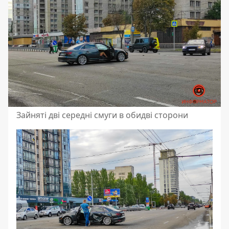
Зайняті дві середні смуги в обидві сторони