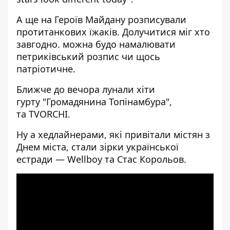
А ще на Героїв Майдану розписували
протитанкових їжаків. Долучитися міг хто
завгодно. можна будо намалювати
петриківський розпис чи щось
патріотичне.
Ближче до вечора лунали хіти
гурту
"Громадянина Топінамбура",
та TVORCHI.
Ну а хедлайнерами, які привітали містян з
Днем міста, стали зірки української
естради —
Wellboy та Стас Корольов
.