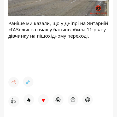
Раніше ми казали, що
у Дніпрі на Янтарній
«ГАЗель» на очах у батьків збила 11-річну
дівчинку на пішохідному переході.
♥
🔥
😭
😆
😡
👍