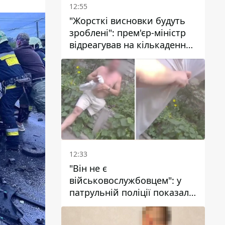
12:55
"Жорсткі висновки будуть
зроблені": прем'єр-міністр
відреагував на кількаденну
відсутність води у Марганці
12:33
"Він не є
військовослужбовцем": у
патрульній поліції показали
відео конфлікту з чоловіком
без ноги на проспекті Поля