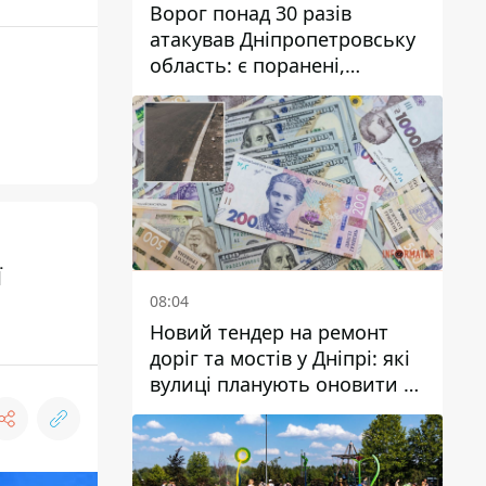
Ворог понад 30 разів
атакував Дніпропетровську
область: є поранені,
пошкоджені ліцей, будинки
та підприємства
ї
08:04
Новий тендер на ремонт
доріг та мостів у Дніпрі: які
вулиці планують оновити та
скільки десятків мільйонів
гривень на це хочуть
витратити