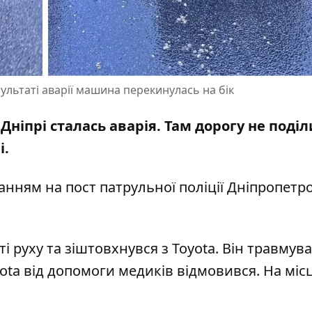
ультаті аварії машина перекинулась на бік
Дніпрі сталась аварія. Там дорогу не поді
i.
ланням на
пост патрульної поліції Дніпропетр
і руху та зіштовхнувся з Toyota. Він травмува
ta від допомоги медиків відмовився. На місц