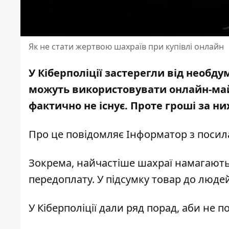
Як не стати жертвою шахраїв при купівлі онлайн
У Кіберполіції застерегли від необду
можуть використовувати онлайн-май
фактично не існує. Проте гроші за ни
Про це повідомляє Інформатор з посил
Зокрема, найчастіше шахраї намагають
передоплату. У підсумку товар до людей
У Кіберполіції дали ряд порад, аби не 