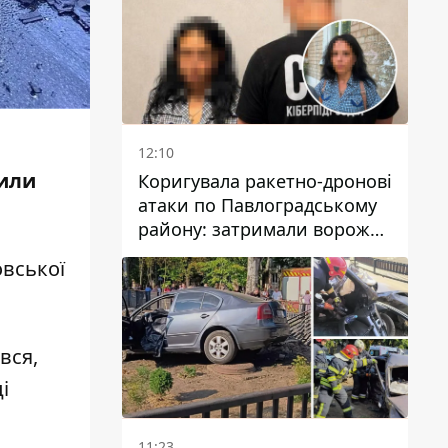
у Дніпрі
12:10
лили
Коригувала ракетно-дронові
атаки по Павлоградському
району: затримали ворожу
агентку
овської
вся,
і
11:23