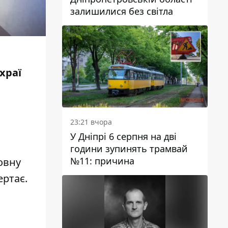
залишилися без світла
храї
23:21 вчора
У Дніпрі 6 серпня на дві
години зупинять трамвай
№11: причина
овну
ертає.