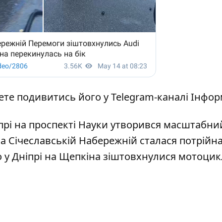
ете подивитись його у
Telegram-каналі Інфо
іпрі на проспекті Науки утворився масштабни
на Січеславській Набережній сталася потрійн
о
у Дніпрі на Щепкіна зіштовхнулися мотоцикл