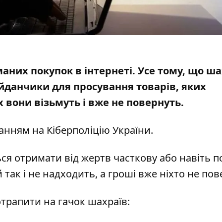
маних покупок в інтернеті. Усе тому, що ша
данчики для просування товарів, яких
х вони візьмуть і вже не повернуть.
анням на Кіберполіцію України.
ся отримати від жертв часткову або навіть п
 так і не надходить, а гроші вже ніхто не пов
потрапити на гачок шахраїв: