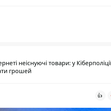
рнеті неіснуючі товари: у Кіберполіці
рати грошей
👍