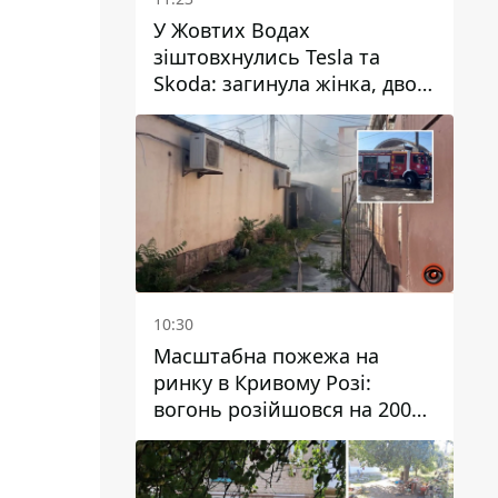
У Жовтих Водах
зіштовхнулись Tesla та
Skoda: загинула жінка, двоє
людей постраждали
10:30
Масштабна пожежа на
ринку в Кривому Розі:
вогонь розійшовся на 200
квадратних метрів