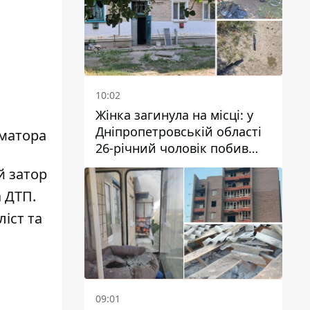
10:02
Жінка загинула на місці: у
Дніпропетровській області
рматора
26-річний чоловік побив
трьох людей металевим
й затор
предметом
а ДТП
.
іст та
09:01