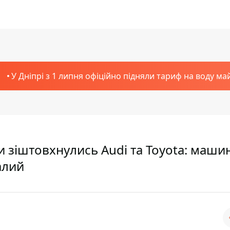
У Дніпрі з 1 липня офіційно підняли тариф на воду ма
 зіштовхнулись Audi та Toyota: маши
алий