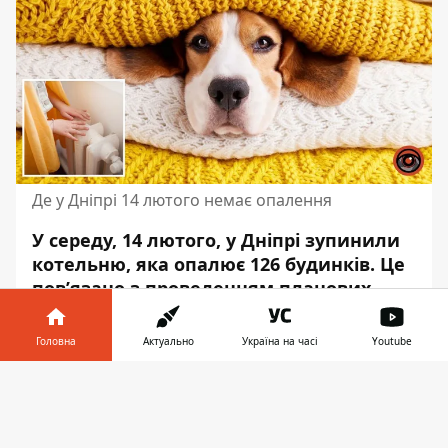
Де у Дніпрі 14 лютого немає опалення
У середу, 14 лютого, у Дніпрі зупинили
котельню, яка опалює 126 будинків. Це
пов’язано з проведенням планових
робіт. Тепло у ваші домівки має
повернутися до кінця дня.
Головна
Актуально
Україна на часі
Youtube
Про це пише Інформатор
з посиланням на
Інформатор у
Завантажити
пресслужбу Дніпровської міськради
. Так,
телефоні
👉
опалення немає за такими адресами: