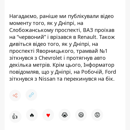
Нагадаємо, раніше ми публікували відео
моменту того, як
у Дніпрі, на
Слобожанському проспекті, ВАЗ проїхав
на “червоний” і врізався в Renault
. Також
дивіться відео того, як
у Дніпрі, на
проспекті Яворницького, трамвай №1
зіткнувся з Chevrolet і протягнув авто
декілька метрів
. Крім цього, Інформатор
повідомляв, що у Дніпрі, на Робочій,
Ford
зіткнувся з Nissan та перекинувся на бік
.
♥
🔥
😭
😆
😡
👍