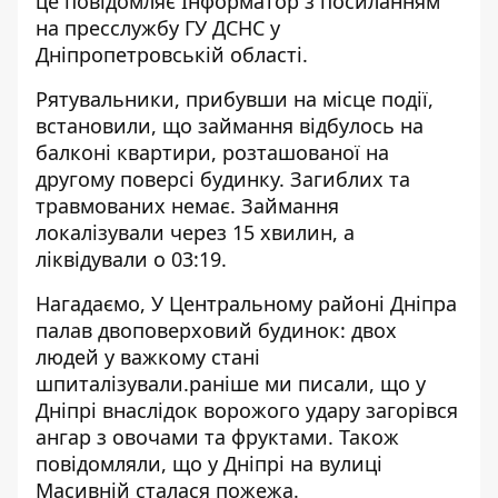
це повідомляє Інформатор з
посиланням
на пресслужбу ГУ ДСНС у
Дніпропетровській області
.
Рятувальники, прибувши на місце події,
встановили, що займання відбулось на
балконі квартири, розташованої на
другому поверсі будинку. Загиблих та
травмованих немає. Займання
локалізували через 15 хвилин, а
ліквідували о 03:19.
Нагадаємо, У Центральному районі Дніпра
палав двоповерховий будинок: двох
людей
у важкому стані
шпиталізували
.раніше ми писали, що у
Дніпрі внаслідок ворожого удару
загорівся
ангар з овочами та фруктами
. Також
повідомляли, що у
Дніпрі на вулиці
Масивній сталася пожежа.