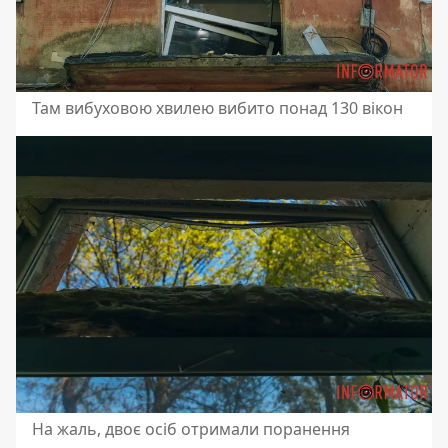
Там вибуховою хвилею вибито понад 130 вікон
На жаль, двоє осіб отримали поранення