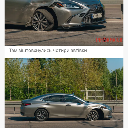
Там зіштовхнулись чотири автівки