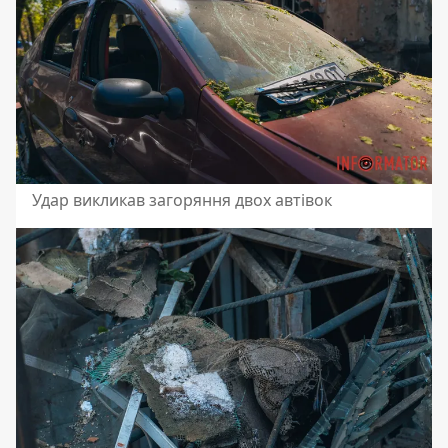
Удар викликав загоряння двох автівок