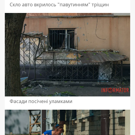
Скло авто вкрилось "павутинням" тріщин
Фасади посічені уламками