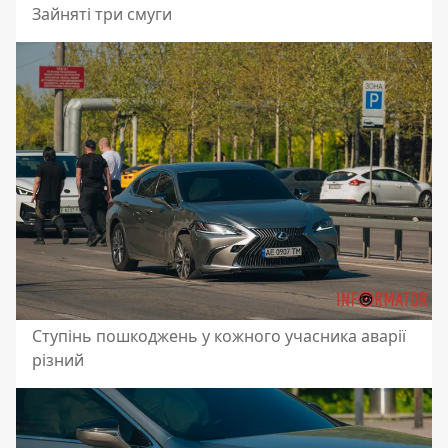
Зайняті три смуги
Ступінь пошкоджень у кожного учасника аварії
різний