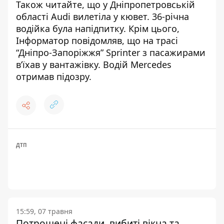
Також читайте, що
у Дніпропетровській
області Audi вилетіла у кювет
. 36-річна
водійка була напідпитку. Крім цього,
Інформатор повідомляв, що
на трасі
“Дніпро-Запоріжжя” Sprinter з пасажирами
в’їхав у вантажівку
. Водій Mercedes
отримав підозру.
ДТП
15:59, 07 травня
Потрощені фасади, вибиті вікна та