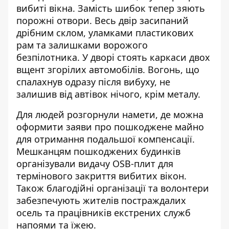
вибиті вікна. Замість шибок тепер зяють
порожні отвори. Весь двір засипаний
дрібним склом, уламками пластикових
рам та залишками ворожого
безпілотника. У дворі стоять каркаси двох
вщент згорілих автомобілів. Вогонь, що
спалахнув одразу після вибуху, не
залишив від автівок нічого, крім металу.
Для людей розгорнули намети, де можна
оформити заяви про пошкоджене майно
для отримання подальшої компенсації.
Мешканцям пошкоджених будинків
організували видачу OSB-плит для
термінового закриття вибитих вікон.
Також благодійні організації та волонтери
забезпечують жителів постраждалих
осель та працівників екстрених служб
напоями та їжею.