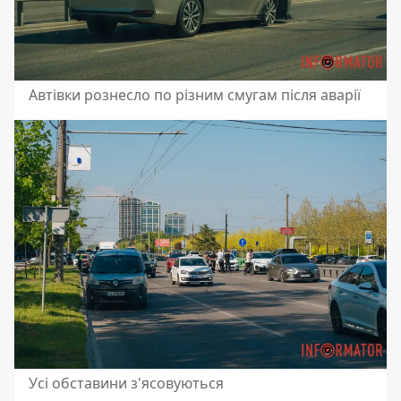
Автівки рознесло по різним смугам після аварії
Усі обставини з'ясовуються