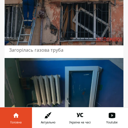
Загорілась газова труба
Головна
Актуально
Україна на часі
Youtube