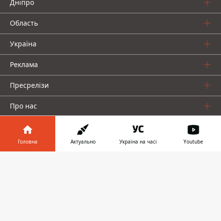
Дніпро
Область
Україна
Реклама
Пресрелізи
Про нас
Головна
Актуально
Україна на часі
Youtube
Інформатор у
Завантажити
телефоні
👉
Інформатор проекти
Інформатор Україна
Інформатор Київ
Інформатор Авто