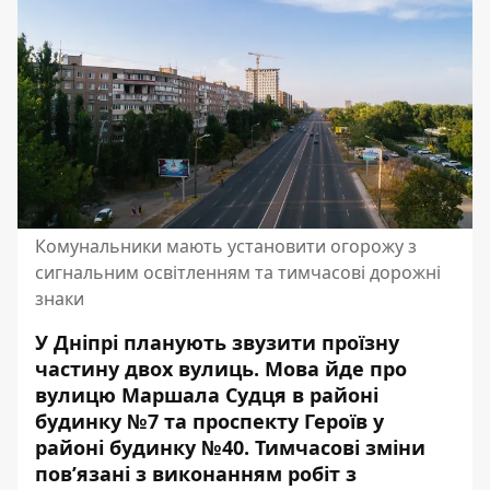
Комунальники мають установити огорожу з
сигнальним освітленням та тимчасові дорожні
знаки
У Дніпрі планують звузити проїзну
частину двох вулиць. Мова йде про
вулицю Маршала Судця в районі
будинку №7 та проспекту Героїв у
районі будинку №40. Тимчасові
зміни
пов’язані з виконанням робіт з