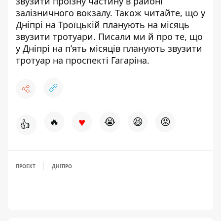
звузити проїзну частину в районі
залізничного вокзалу
. Також читайте, що
у
Дніпрі на Троїцькій планують на місяць
звузити тротуари
. Писали ми й про те, що
у Дніпрі на п’ять місяців планують звузити
тротуар на проспекті Гагаріна
.
♥
🔥
😭
😆
😡
👍
ПРОЕКТ
ДНІПРО