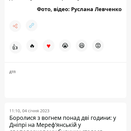
Фото, відео: Руслана Левченко
♥
🔥
😭
😆
😡
👍
ДТП
11:10, 04 січня 2023
Боролися з вогнем понад дві години: у
Дніпрі на Мереф’янській у