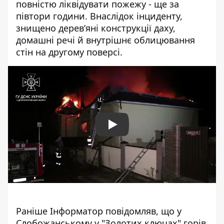
повністю ліквідувати пожежу - ще за
півтори години. Внаслідок інциденту,
знищено дерев’яні конструкції даху,
домашні речі й внутрішнє облицювання
стін на другому поверсі.
Play
Раніше Інформатор повідомляв, що у
Слобожанському
у "Золотих ключах" горів