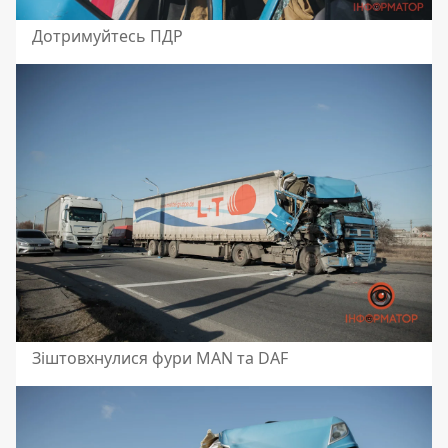
Дотримуйтесь ПДР
Зіштовхнулися фури MAN та DAF