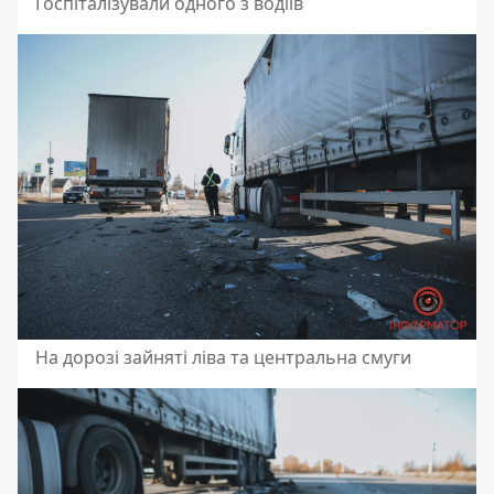
Госпіталізували одного з водіїв
На дорозі зайняті ліва та центральна смуги