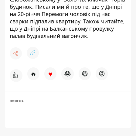
будинок
. Писали ми й про те, що у Дніпрі
на 20-річчя Перемоги чоловік під час
сварки
підпалив квартиру
. Також читайте,
що у Дніпрі на Балканському провулку
палав
будівельний вагончик
.
♥
🔥
😭
😆
😡
👍
ПОЖЕЖА