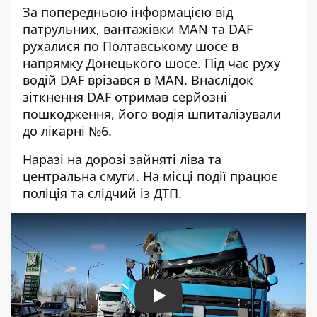
За попередньою інформацією від
патрульних, вантажівки MAN та DAF
рухалися по Полтавському шосе в
напрямку Донецького шосе. Під час руху
водій DAF врізався в MAN. Внаслідок
зіткнення DAF отримав серйозні
пошкодження, його водія шпиталізували
до лікарні №6.
Наразі на дорозі зайняті ліва та
центральна смуги. На місці події працює
поліція та слідчий із ДТП.
Play