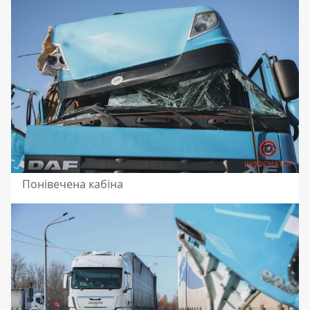
Понівечена кабіна