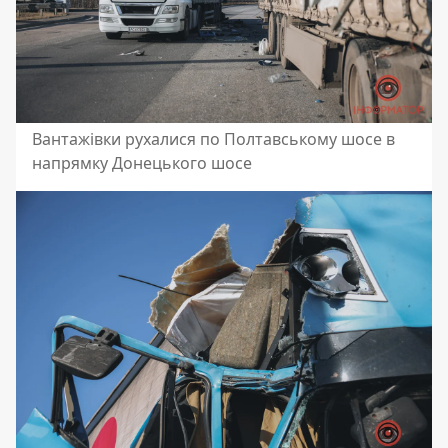
Вантажівки рухалися по Полтавському шосе в
напрямку Донецького шосе