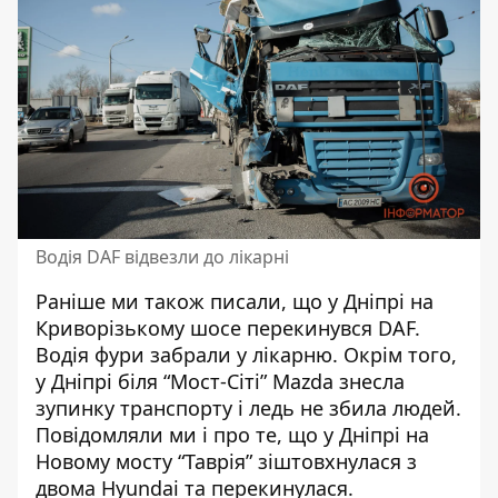
Водія DAF відвезли до лікарні
Раніше ми також писали, що у Дніпрі на
Криворізькому шосе
перекинувся DAF
.
Водія фури забрали у лікарню. Окрім того,
у Дніпрі біля “Мост-Сіті” Mazda
знесла
зупинку транспорту
і ледь не збила людей.
Повідомляли ми і про те, що
у Дніпрі на
Новому мосту “Таврія” зіштовхнулася з
двома Hyundai та перекинулася
.