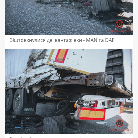
Зіштовхнулися дві вантажівки - MAN та DAF