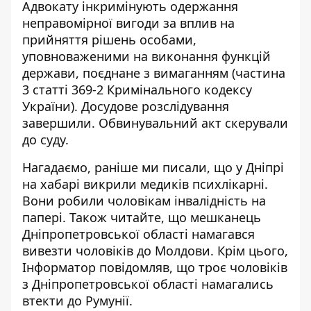
Адвокату інкримінують одержання
неправомірної вигоди за вплив на
прийняття рішень особами,
уповноваженими на виконання функцій
держави, поєднане з вимаганням (частина
3 статті 369-2 Кримінального кодексу
України). Досудове розслідування
завершили. Обвинувальний акт скерували
до суду.
Нагадаємо, раніше ми писали, що у Дніпрі
на хабарі викрили медиків психлікарні.
Вони
робили чоловікам інвалідність на
папері
. Також читайте, що
мешканець
Дніпропетровської області намагався
вивезти чоловіків до Молдови
. Крім цього,
Інформатор повідомляв, що
троє чоловіків
з Дніпропетровської області намагались
втекти до Румунії
.